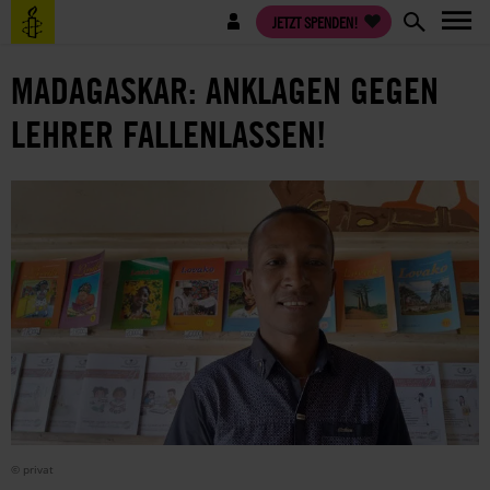
Direkt
Benutzermenü
JETZT SPENDEN!
zum
Inhalt
MADAGASKAR: ANKLAGEN GEGEN
LEHRER FALLENLASSEN!
© privat