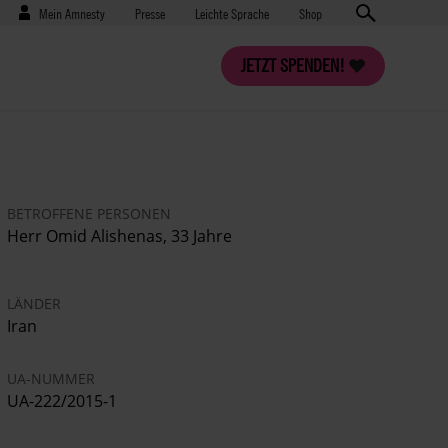
Benutzermenü
Presse
Mein Amnesty
Presse
Leichte Sprache
Shop
JETZT SPENDEN!
BETROFFENE PERSONEN
Herr
Omid Alishenas
, 33 Jahre
LÄNDER
Iran
UA-NUMMER
UA-222/2015-1