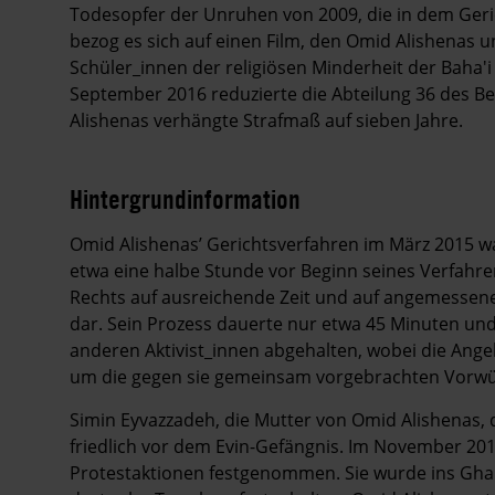
Todesopfer der Unruhen von 2009, die in dem Geri
bezog es sich auf einen Film, den Omid Alishenas 
Schüler_innen der religiösen Minderheit der Baha'i
September 2016 reduzierte die Abteilung 36 des 
Alishenas verhängte Strafmaß auf sieben Jahre.
Hintergrundinformation
Hintergrund
Omid Alishenas’ Gerichtsverfahren im März 2015 wa
etwa eine halbe Stunde vor Beginn seines Verfahren
Rechts auf ausreichende Zeit und auf angemessene
dar. Sein Prozess dauerte nur etwa 45 Minuten u
anderen Aktivist_innen abgehalten, wobei die Angekl
um die gegen sie gemeinsam vorgebrachten Vorwü
Simin Eyvazzadeh, die Mutter von Omid Alishenas
friedlich vor dem Evin-Gefängnis. Im November 201
Protestaktionen festgenommen. Sie wurde ins Gha