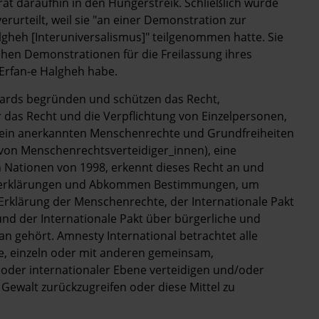
rat daraufhin in den Hungerstreik. Schließlich wurde
rurteilt, weil sie "an einer Demonstration zur
lgheh [Interuniversalismus]" teilgenommen hatte. Sie
chen Demonstrationen für die Freilassung ihres
Erfan-e Halgheh habe.
ards begründen und schützen das Recht,
 das Recht und die Verpflichtung von Einzelpersonen,
mein anerkannten Menschenrechte und Grundfreiheiten
 von Menschenrechtsverteidiger_innen), eine
 Nationen von 1998, erkennt dieses Recht an und
tserklärungen und Abkommen Bestimmungen, um
 Erklärung der Menschenrechte, der Internationale Pakt
 und der Internationale Pakt über bürgerliche und
an gehört. Amnesty International betrachtet alle
e, einzeln oder mit anderen gemeinsam,
r oder internationaler Ebene verteidigen und/oder
Gewalt zurückzugreifen oder diese Mittel zu