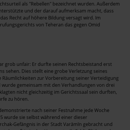
chtsurteil als "Rebellen" bezeichnet wurden. Außerdem
unterstützte und der darauf aufmerksam macht, dass
 das Recht auf höhere Bildung versagt wird. Im
Berufungsgerichts von Teheran das gegen Omid
r grob unfair: Er durfte seinen Rechtsbeistand erst
s sehen. Dies stellt eine grobe Verletzung seines
 Räumlichkeiten zur Vorbereitung seiner Verteidigung
nd wurde gemeinsam mit den Verhandlungen von drei
agten nicht gleichzeitig im Gerichtssaal sein durften,
rfe zu hören.
, demonstrierte nach seiner Festnahme jede Woche
5 wurde sie selbst während einer dieser
rchak-Gefängnis in der Stadt Varāmīn gebracht und