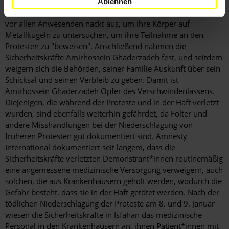
Misshandlungen darstellt. Die Sicherheitskräfte zogen ihn und
Ablehnen
seine beiden Schwestern, von denen eine erst 14 Jahre alt ist,
vor allen Anwesenden nackt aus, um ihre Körper auf
Metallkugeln zu untersuchen, um ihre Teilnahme an den
Protesten zu "beweisen". Anschließend nahmen die
Sicherheitskräfte Amirhossein Ghaderzadeh fest, und seitdem
weigern sich die Behörden, seiner Familie Auskunft über sein
Schicksal und seinen Verbleib zu geben. Damit ist
Amirhossein Ghaderzadeh Opfer des Verschwindenlassens.
Diejenigen, die während der Proteste und in der Haft verletzt
wurden, sind ebenfalls weiterhin gefährdet, da Folter und
andere Misshandlungen bei der Niederschlagung von
früheren Protesten gut dokumentiert sind. Amnesty
International dokumentiert seit langem, dass die
Sicherheitskräfte verletzten Demonstrant*innen routinemäßig
eine angemessene medizinische Versorgung verweigern, auch
solchen, die aus Krankenhäusern geholt werden, wodurch die
Gefahr besteht, dass sie in der Haft getötet werden. Nach der
tödlichen Niederschlagung der Proteste am 8. und 9. Januar
wiesen die Sicherheitskräfte in Isfahan das medizinische
Personal in den Krankenhäusern an, ihnen Patient*innen mit