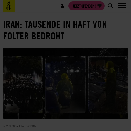
Direkt
Benutzermenü
JETZT SPENDEN!
zum
Inhalt
IRAN: TAUSENDE IN HAFT VON
FOLTER BEDROHT
© Amnesty International