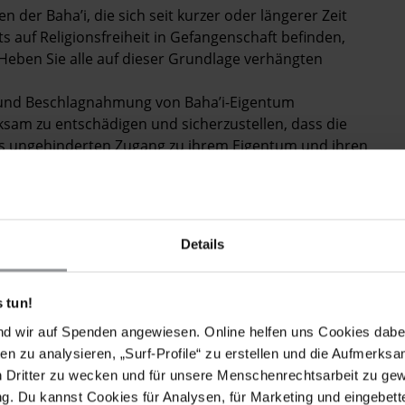
en der Baha’i, die sich seit kurzer oder längerer Zeit
s auf Religionsfreiheit in Gefangenschaft befinden,
Heben Sie alle auf dieser Grundlage verhängten
g und Beschlagnahmung von Baha’i-Eigentum
rksam zu entschädigen und sicherzustellen, dass die
s ungehinderten Zugang zu ihrem Eigentum und ihren
derheit der Baha’i in der Gesetzgebung und in der
Beschäftigung, Wohnraum und zu landwirtschaftlichen,
ivitäten, die für die Wahrnehmung der sozialen,
Details
ndig sind.
 tun!
nd wir auf Spenden angewiesen. Online helfen uns Cookies dabe
en zu analysieren, „Surf-Profile“ zu erstellen und die Aufmerksa
 auf die Menschenrechte der verfolgten Minderheit der
n Dritter zu wecken und für unsere Menschenrechtsarbeit zu ge
von Häusern der Baha’i durchsucht und wertvolle
. Du kannst Cookies für Analysen, für Marketing und eingebettet