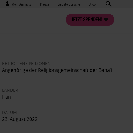
Benutzermenü
Presse
Mein Amnesty
Presse
Leichte Sprache
Shop
JETZT SPENDEN!
BETROFFENE PERSONEN
Angehörige der
Religionsgemeinschaft der Baha’i
LÄNDER
Iran
DATUM
23. August 2022