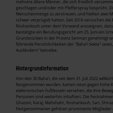
mehrere ältere Männer, die sich friedlich versamme
geschlagen und/oder mit Pfefferspray besprüht. Die
Menschenmenge zu zerstreuen, und hielten zwei M
schwer verprügelt hatten. Seit 2016 versuchen die 
Roshankouh unter dem Vorwand anzueignen, dass s
bestätigte ein Berufungsgericht am 25. Juni ein Ur
Grundstücken in der Provinz Semnan genehmigt wu
führende Persönlichkeiten der "Baha’i-Sekte" seien,
Ausländern" betreibe.
Hintergrundinformation
Hintergrund
Von den 30 Baha’i, die seit dem 31. Juli 2022 willk
festgenommen wurden, kamen neun gegen hohe Kau
elektronischen Fußfesseln versehen, die ihre Beweg
Personen sind weiterhin inhaftiert. Die Festnahme
Ghazvin, Karaj, Mahshahr, Roshankouh, Sari, Shiraz
Festgenommenen gehören prominente Mitglieder d