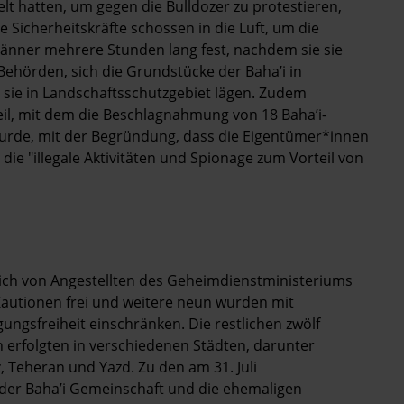
lt hatten, um gegen die Bulldozer zu protestieren,
 Sicherheitskräfte schossen in die Luft, um die
änner mehrere Stunden lang fest, nachdem sie sie
Behörden, sich die Grundstücke der Baha’i in
ie in Landschaftsschutzgebiet lägen. Zudem
teil, mit dem die Beschlagnahmung von 18 Baha’i-
rde, mit der Begründung, dass die Eigentümer*innen
 die "illegale Aktivitäten und Spionage zum Vorteil von
ürlich von Angestellten des Geheimdienstministeriums
tionen frei und weitere neun wurden mit
ungsfreiheit einschränken. Die restlichen zwölf
n erfolgten in verschiedenen Städten, darunter
, Teheran und Yazd. Zu den am 31. Juli
er Baha’i Gemeinschaft und die ehemaligen