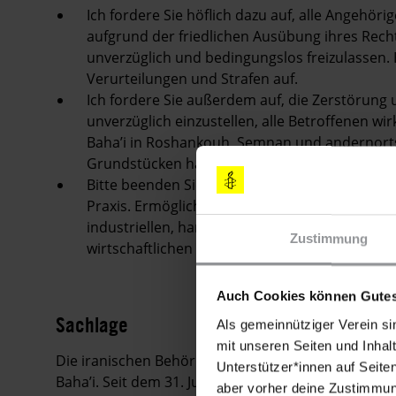
Ich fordere Sie höflich dazu auf, alle Angehörig
aufgrund der friedlichen Ausübung ihres Recht
unverzüglich und bedingungslos freizulassen. 
Verurteilungen und Strafen auf.
Ich fordere Sie außerdem auf, die Zerstörun
unverzüglich einzustellen, alle Betroffenen wi
Baha’i in Roshankouh, Semnan und andernort
Grundstücken haben.
Bitte beenden Sie die Diskriminierung der Min
Praxis. Ermöglichen Sie allen den Zugang zu 
industriellen, handwerklichen und anderen Akt
Zustimmung
wirtschaftlichen und kulturellen Rechte notwe
Auch Cookies können Gutes
Sachlage
Als gemeinnütziger Verein si
mit unseren Seiten und Inhalt
Die iranischen Behörden verschärfen ihre Angriffe
Unterstützer*innen auf Seite
Baha’i. Seit dem 31. Juli 2022 haben sie Dutzende 
aber vorher deine Zustimmung