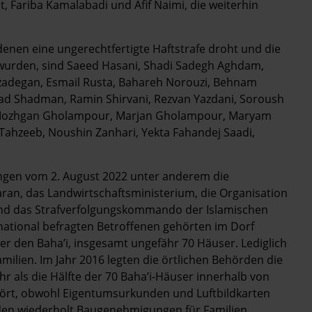
 Fariba Kamalabadi und Afif Naimi, die weiterhin
enen eine ungerechtfertigte Haftstrafe droht und die
t wurden, sind Saeed Hasani, Shadi Sadegh Aghdam,
zadegan, Esmail Rusta, Bahareh Norouzi, Behnam
ad Shadman, Ramin Shirvani, Rezvan Yazdani, Soroush
hi, Mozhgan Gholampour, Marjan Gholampour, Maryam
Tahzeeb, Noushin Zanhari, Yekta Fahandej Saadi,
ungen vom 2. August 2022 unter anderem die
aran, das Landwirtschaftsministerium, die Organisation
 und das Strafverfolgungskommando der Islamischen
rnational befragten Betroffenen gehörten im Dorf
r den Baha’i, insgesamt ungefähr 70 Häuser. Lediglich
ilien. Im Jahr 2016 legten die örtlichen Behörden die
r als die Hälfte der 70 Baha’i-Häuser innerhalb von
hört, obwohl Eigentumsurkunden und Luftbildkarten
den wiederholt Baugenehmigungen für Familien