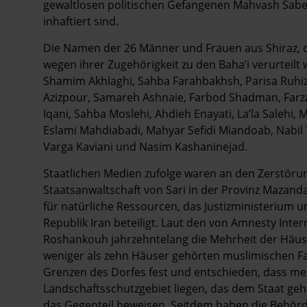
gewaltlosen politischen Gefangenen Mahvash Sabet,
inhaftiert sind.
Die Namen der 26 Männer und Frauen aus Shiraz, d
wegen ihrer Zugehörigkeit zu den Baha’i verurteil
Shamim Akhlaghi, Sahba Farahbakhsh, Parisa Ruhi
Azizpour, Samareh Ashnaie, Farbod Shadman, Farz
Iqani, Sahba Moslehi, Ahdieh Enayati, La’la Sale
Eslami Mahdiabadi, Mahyar Sefidi Miandoab, Nabil 
Varga Kaviani und Nasim Kashaninejad.
Staatlichen Medien zufolge waren an den Zerstör
Staatsanwaltschaft von Sari in der Provinz Mazand
für natürliche Ressourcen, das Justizministerium
Republik Iran beteiligt. Laut den von Amnesty Inte
Roshankouh jahrzehntelang die Mehrheit der Häuse
weniger als zehn Häuser gehörten muslimischen Fam
Grenzen des Dorfes fest und entschieden, dass meh
Landschaftsschutzgebiet liegen, das dem Staat ge
das Gegenteil beweisen. Seitdem haben die Behör