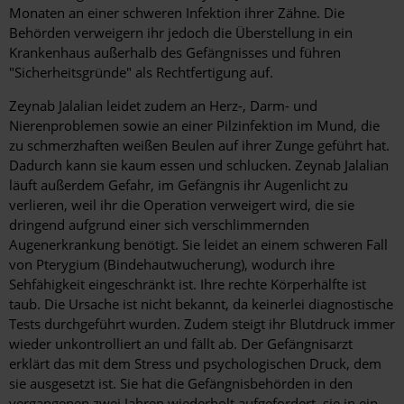
Monaten an einer schweren Infektion ihrer Zähne. Die
Behörden verweigern ihr jedoch die Überstellung in ein
Krankenhaus außerhalb des Gefängnisses und führen
"Sicherheitsgründe" als Rechtfertigung auf.
Zeynab Jalalian leidet zudem an Herz-, Darm- und
Nierenproblemen sowie an einer Pilzinfektion im Mund, die
zu schmerzhaften weißen Beulen auf ihrer Zunge geführt hat.
Dadurch kann sie kaum essen und schlucken. Zeynab Jalalian
läuft außerdem Gefahr, im Gefängnis ihr Augenlicht zu
verlieren, weil ihr die Operation verweigert wird, die sie
dringend aufgrund einer sich verschlimmernden
Augenerkrankung benötigt. Sie leidet an einem schweren Fall
von Pterygium (Bindehautwucherung), wodurch ihre
Sehfähigkeit eingeschränkt ist. Ihre rechte Körperhälfte ist
taub. Die Ursache ist nicht bekannt, da keinerlei diagnostische
Tests durchgeführt wurden. Zudem steigt ihr Blutdruck immer
wieder unkontrolliert an und fällt ab. Der Gefängnisarzt
erklärt das mit dem Stress und psychologischen Druck, dem
sie ausgesetzt ist. Sie hat die Gefängnisbehörden in den
vergangenen zwei Jahren wiederholt aufgefordert, sie in ein