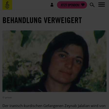
Direkt
Benutzermenü
JETZT SPENDEN!
zum
Inhalt
BEHANDLUNG VERWEIGERT
© privat
Der iranisch-kurdischen Gefangenen Zeynab Jalalian wird von