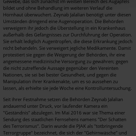
Gewebe, das sich zunächst im weißen Bereich des Augapfels
bildet und ohne Behandlung im weiteren Verlauf die
Hornhaut überwuchert. Zeynab Jalalian benötigt unter diesen
Umständen dringend eine Augenoperation. Die Behörden
verweigern ihr jedoch die Überstellung in ein Krankenhaus
außerhalb des Gefängnisses zur Durchführung der Operation.
Sie erhält lediglich Augentropfen, die diese Erkrankung jedoch
nicht behandeln. Sie verweigert jegliche Medikamente. Damit
protestiert sie gegen die Weigerung der Behörden, ihr eine
angemessene medizinische Versorgung zu gewähren; gegen
die nicht zutreffende Aussage gegenüber den Vereinten
Nationen, sie sei bei bester Gesundheit, und gegen die
Manipulation ihrer Krankenakte, um es so aussehen zu
lassen, als erhielte sie jede Woche eine Kontrolluntersuchung.
Seit ihrer Festnahme setzen die Behörden Zeynab Jalalian
andauernd unter Druck, vor laufender Kamera ein
"Geständnis" abzulegen. Im Mai 2016 war sie Thema einer
Sendung des staatlichen Fernsehens namens "Der Schatten
des Terrorismus". Darin wurde die PJAK als "totbringende
Terrorgruppe" bezeichnet, die sich der "Gehirnwäsche" und