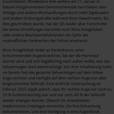
zurückdatiert. Mindestens drei weitere am 11. Januar in
Batumi festgenommene Demonstrierende berichteten über
Schläge und andere Misshandlungen durch Irakli Dgebuadze
und andere Ordnungskräfte während ihres Gewahrsams. Bis
dies geschrieben wurde, hat der SIS weder über Fortschritte
bei seinen Ermittlungen berichtet noch Mzia Amaghlobeli
oder andere Beschwerdeführenden als Opfer der
mutmaßlichen Verbrechen der Polizei anerkannt.
Mzia Amaghlobeli leidet an Keratokonus, einer
fortschreitenden Augenkrankheit, bei der die Hornhaut
dünner wird und sich kegelförmig nach außen wölbt, was das
Sehvermögen stark beeinträchtigt. Vor ihrer Inhaftierung hatte
sie bereits fast das gesamte Sehvermögen auf dem linken
Auge verloren und verfügte auf dem rechten Auge nur über
eingeschränkte Sehkraft. Eine ärztliche Untersuchung im
Februar 2025 ergab jedoch, dass ihr rechtes Auge nur noch zu
10 % funktionstüchtig war und nur noch 40 % der Sehkraft
wieder erlangen könnte. Obwohl ihr Anwaltsteam
medizinische Unterlagen einreichte, die ihre Erkrankung
dokumentieren, und eine Verlegung in eine Augenklinik