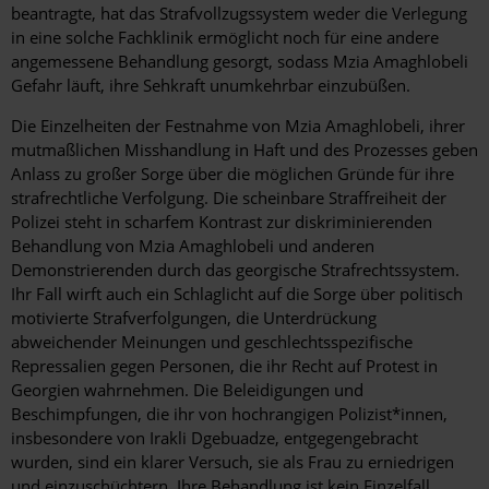
beantragte, hat das Strafvollzugssystem weder die Verlegung
in eine solche Fachklinik ermöglicht noch für eine andere
angemessene Behandlung gesorgt, sodass Mzia Amaghlobeli
Gefahr läuft, ihre Sehkraft unumkehrbar einzubüßen.
Die Einzelheiten der Festnahme von Mzia Amaghlobeli, ihrer
mutmaßlichen Misshandlung in Haft und des Prozesses geben
Anlass zu großer Sorge über die möglichen Gründe für ihre
strafrechtliche Verfolgung. Die scheinbare Straffreiheit der
Polizei steht in scharfem Kontrast zur diskriminierenden
Behandlung von Mzia Amaghlobeli und anderen
Demonstrierenden durch das georgische Strafrechtssystem.
Ihr Fall wirft auch ein Schlaglicht auf die Sorge über politisch
motivierte Strafverfolgungen, die Unterdrückung
abweichender Meinungen und geschlechtsspezifische
Repressalien gegen Personen, die ihr Recht auf Protest in
Georgien wahrnehmen. Die Beleidigungen und
Beschimpfungen, die ihr von hochrangigen Polizist*innen,
insbesondere von Irakli Dgebuadze, entgegengebracht
wurden, sind ein klarer Versuch, sie als Frau zu erniedrigen
und einzuschüchtern. Ihre Behandlung ist kein Einzelfall,