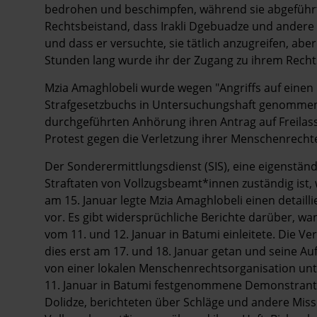
bedrohen und beschimpfen, während sie abgeführt 
Rechtsbeistand, dass Irakli Dgebuadze und ander
und dass er versuchte, sie tätlich anzugreifen, ab
Stunden lang wurde ihr der Zugang zu ihrem Rechts
Mzia Amaghlobeli wurde wegen "Angriffs auf einen 
Strafgesetzbuchs in Untersuchungshaft genommen. 
durchgeführten Anhörung ihren Antrag auf Freilas
Protest gegen die Verletzung ihrer Menschenrechte
Der Sonderermittlungsdienst (SIS), eine eigenstän
Straftaten von Vollzugsbeamt*innen zuständig ist, 
am 15. Januar legte Mzia Amaghlobeli einen detailli
vor. Es gibt widersprüchliche Berichte darüber, wa
vom 11. und 12. Januar in Batumi einleitete. Die Ve
dies erst am 17. und 18. Januar getan und seine Auf
von einer lokalen Menschenrechtsorganisation unt
11. Januar in Batumi festgenommene Demonstrant
Dolidze, berichteten über Schläge und andere Mis