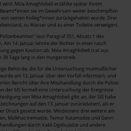
wird. Mzia Amaghlobeli erzählte später ihrem
e Beamt*innen sie im Gewahrsam weiter beschimpften
er von seinen Kolleg*innen zurückgehalten wurde. Drei
beistand, zu Wasser und zu einer Toilette verweigert.
Polizeibeamten" laut Paragraf 351, Absatz 1 des
Am 14. Januar lehnte der Richter in einer rasch
sung gegen Kaution ab. Mzia Amaghlobeli trat aus
 38 Tage lang in den Hungerstreik.
dige Behörde, die für die Untersuchung mutmaßlicher
wurde am 12. Januar über den Vorfall informiert, und
erten Bericht über ihre Misshandlung durch die Polizei
nn der SIS formell eine Untersuchung der Ereignisse
rteidigung von Mzia Amaghlobeli gibt an, der SIS habe
zeichnungen auf den 13. Januar zurückdatiert, als er
er Druck gesetzt wurde. Mindestens drei weitere am
en, Malkhaz Iremadze, Temur Katamadze und Genri
shandlungen durch Irakli Dgebuadze und andere