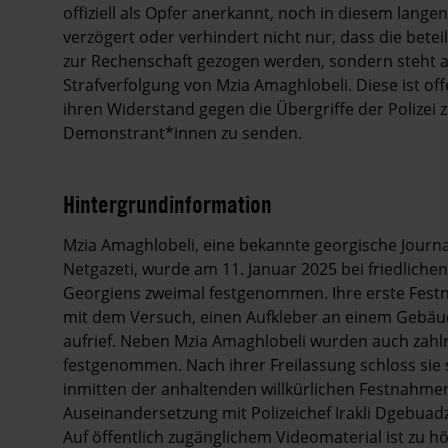
offiziell als Opfer anerkannt, noch in diesem langen
verzögert oder verhindert nicht nur, dass die betei
zur Rechenschaft gezogen werden, sondern steht 
Strafverfolgung von Mzia Amaghlobeli. Diese ist offe
ihren Widerstand gegen die Übergriffe der Polizei 
Demonstrant*innen zu senden.
Hintergrundinformation
Hintergrund
Mzia Amaghlobeli, eine bekannte georgische Journ
Netgazeti, wurde am 11. Januar 2025 bei friedlich
Georgiens zweimal festgenommen. Ihre erste Fes
mit dem Versuch, einen Aufkleber an einem Gebäu
aufrief. Neben Mzia Amaghlobeli wurden auch zahlr
festgenommen. Nach ihrer Freilassung schloss sie
inmitten der anhaltenden willkürlichen Festnahmen
Auseinandersetzung mit Polizeichef Irakli Dgebuad
Auf öffentlich zugänglichem Videomaterial ist zu 