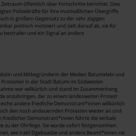
 Zeitraum öffentlich über Fortschritte berichtet. Dies
ligten Polizeikräfte für ihre mutmaßlichen Übergriffe
auch in großem Gegensatz zu der sehr zügigen
nbar politisch motiviert und zielt darauf ab, sie für
zu bestrafen und ein Signal an andere
alistin und Mitbegründerin der Medien Batumelebi und
en Protesten in der Stadt Batumi im Südwesten
tnahme war willkürlich und stand im Zusammenhang
de anzubringen, der zu einem landesweiten Protest
eiche andere friedliche Demonstrant*innen willkürlich
 sich den noch andauernden Protesten wieder an und
 friedlicher Demonstrant*innen führte die verbale
ze zu der Ohrfeige. Sie wurde sofort festgenommen.
hören, wie Irakli Dgebuadze und andere Beamt*innen sie