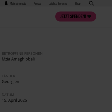
Benutzermenü
Presse
Mein Amnesty
Presse
Leichte Sprache
Shop
JETZT SPENDEN!
BETROFFENE PERSONEN
Mzia Amaghlobeli
LÄNDER
Georgien
DATUM
15. April 2025