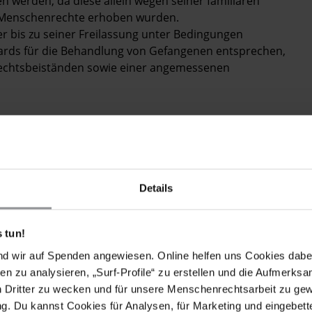
en werden, da diese allein wegen seiner familiären
Menschenrechte erhoben wurden.
er bis zu seiner Freilassung unter Bedingungen
ndards für die Behandlung von Gefangenen entsprechen,
Rechtsbeiständen sowie einer angemessenen
Details
, einem bekannten Mitglied der Muslimbruderschaft
liären Verbindung seit fast elf Jahren willkürlich
von allen Vorwürfen freigesprochen haben und ein
 tun!
 Freilassung anordnete, wird er weiterhin in Haft
nd wir auf Spenden angewiesen. Online helfen uns Cookies dabe
ll wegen ähnlicher fadenscheiniger
en zu analysieren, „Surf-Profile“ zu erstellen und die Aufmerksa
letzte Anhörung von Anas al-Beltagy fand am 8.
n Dritter zu wecken und für unsere Menschenrechtsarbeit zu ge
 seine Haft um 45 Tage, ohne ihm Gelegenheit zu geben,
. Du kannst Cookies für Analysen, für Marketing und eingebettet