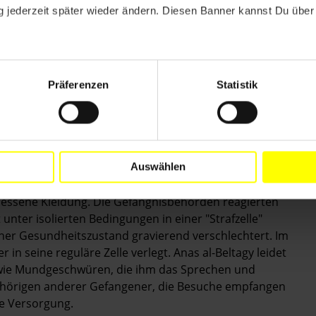
 2013 wird Anas al-Beltagy gefoltert und anderweitig
 jederzeit später wieder ändern. Diesen Banner kannst Du über 
verlängerter Einzelhaft und der gezielten
er zeitweilig dem Verschwindenlassen zum Opfer
Ashir min Ramadān 7 festgehalten wird, seit 2017 weder
Präferenzen
Statistik
t kommunizieren darf, haben seine
ge Informationen über ihn. Sie wissen nur, was ihnen
ung oder durch Angehörige anderer Gefangener
 er schon länger unter schweren psychischen Problemen.
reik. Er protestierte damit gegen seine willkürliche
Auswählen
gen und forderte die Erlaubnis, Familienbesuche zu
messene Kleidung. Die Gefängnisbehörden reagierten
 unter isolierten Bedingungen in einer "Strafzelle"
scher Gesundheitszustand gravierend verschlechtert. Im
in seine reguläre Zelle verlegt. Anas al-Beltagy leidet
wie Mundgeschwüren, die ihm das Sprechen und
ehörigen anderer Gefangener, die Besuche empfangen
he Versorgung.