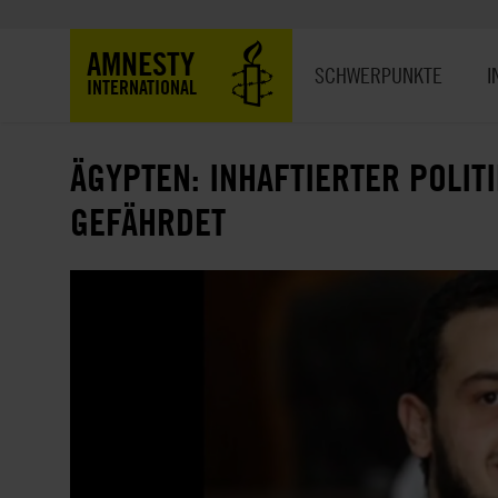
Direkt
zum
Hauptnavigation
AMNESTY
Inhalt
SCHWERPUNKTE
I
INTERNATIONAL
ÄGYPTEN: INHAFTIERTER POLIT
GEFÄHRDET