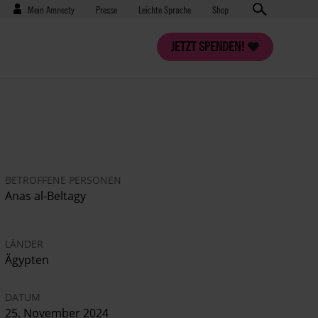
Benutzermenü
Presse
Mein Amnesty
Presse
Leichte Sprache
Shop
JETZT SPENDEN!
BETROFFENE PERSONEN
Anas al-Beltagy
LÄNDER
Ägypten
DATUM
25. November 2024