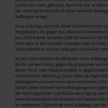
südlich von Kairo gebracht. Auch hier war er Folt
der verlängerten Einzelhaft unter isolierten Bedi
Gefängnis verlegt.
Anas al-Beltagy wird seit seiner Festnahme unte
festgehalten, die gegen das absolute Folterverbot
Juni 2023 in einer eiskalten Zelle bei rund um die 
ohne dass er sich draußen bewegen oder Kontakt m
2023 befindet er sich im Gefängnis von Al-Ashir mi
Im Juni 2024 steckten die Behörden Anas al-Beltagy f
ihn für seinen Protest gegen die grausamen und u
diesen Straf- oder Disziplinarzellen in ägyptische
mit schlechter Belüftung. Diese Zellen verfügen häu
Gefangenen und auch nicht über natürliches Licht
diesen Zellen müssen harte Bedingungen ertragen.
der Nahrungsmittel- und Wasserversorgung oder 
keinerlei Interaktion mit anderen und werden von d
Im September 2024 wurde Anas al-Beltagy von der "St