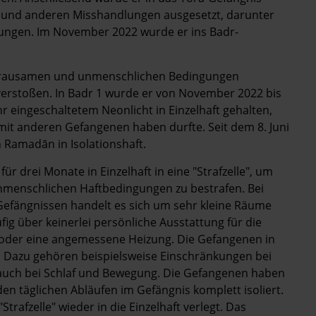
er und anderen Misshandlungen ausgesetzt, darunter
ngungen. Im November 2022 wurde er ins Badr-
r grausamen und unmenschlichen Bedingungen
 verstoßen. In Badr 1 wurde er von November 2022 bis
Uhr eingeschaltetem Neonlicht in Einzelhaft gehalten,
it anderen Gefangenen haben durfte. Seit dem 8. Juni
n Ramadān in Isolationshaft.
ür drei Monate in Einzelhaft in eine "Strafzelle", um
nmenschlichen Haftbedingungen zu bestrafen. Bei
n Gefängnissen handelt es sich um sehr kleine Räume
fig über keinerlei persönliche Ausstattung für die
 oder eine angemessene Heizung. Die Gefangenen in
 Dazu gehören beispielsweise Einschränkungen bei
auch bei Schlaf und Bewegung. Die Gefangenen haben
en täglichen Abläufen im Gefängnis komplett isoliert.
rafzelle" wieder in die Einzelhaft verlegt. Das