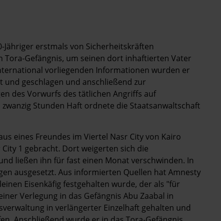
-Jähriger erstmals von Sicherheitskräften
 Tora-Gefängnis, um seinen dort inhaftierten Vater
ternational vorliegenden Informationen wurden er
st und geschlagen und anschließend zur
en des Vorwurfs des tätlichen Angriffs auf
zwanzig Stunden Haft ordnete die Staatsanwaltschaft
s eines Freundes im Viertel Nasr City von Kairo
City 1 gebracht. Dort weigerten sich die
 und ließen ihn für fast einen Monat verschwinden. In
gen ausgesetzt. Aus informierten Quellen hat Amnesty
leinen Eisenkäfig festgehalten wurde, der als "für
ner Verlegung in das Gefängnis Abu Zaabal in
verwaltung in verlängerter Einzelhaft gehalten und
en. Anschließend wurde er in das Tora-Gefängnis