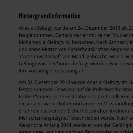
Hintergrundinformation
Hintergrund
Anas al-Beltagy wurde am 24. Dezember 2013 als 20
festgenommen. Damals war er mit seiner Mutter im
Mohamed al-Beltagy zu besuchen. Nach Amnesty In
und seine Mutter von Sicherheitskräften eingekrei
Staatsanwaltschaft von Maadi gebracht, wo sie weg
Gefängniswärter*innen befragt wurden. Nach etwa 
ihre vorläufige Freilassung an.
Am 31. Dezember 2013 wurde Anas al-Beltagy im Hau
festgenommen. Er wurde auf die Polizeiwache Nasr 
Polizist*innen, seine Festnahme zu protokollieren,
dieser Zeit war er Folter und anderen Misshandlun
erfahren, dass er von Sicherheitskräften in einem k
Menschen ungeeignet" beschrieben wurde. Nach sei
Alexandria Anfang 2014 wurde er von der Gefängnis
gezwungen, auf dem nackten Betonboden zu schlaf