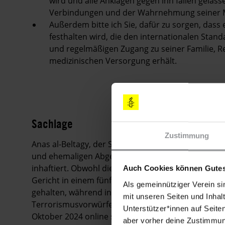
wird und alle Anklagen gegen ihn fallen gelass
Verbindungen und der Wahrnehmung seiner 
Außerdem bitte ich Sie, dafür zu sorgen, dass 
festhalten wird, die den internationalen Sta
und regelmäßigen Zugang zu seiner Familie, 
medizinischen Versorgung erhält.
Sachlage
Zustimmung
Anas al-Beltagy, der Sohn von Mohamed al-Beltagy
und ehemaligen Abgeordneten, ist wegen dieser fami
inhaftiert. Obwohl die Gerichte ihn in vier Fällen 
Auch Cookies können Gutes
Gericht in einem fünften Verfahren seine vorläufige
Als gemeinnütziger Verein si
gehalten, während in einem separaten sechsten Fa
mit unseren Seiten und Inhalt
Terrorismusvorwürfe gegen ihn ermittelt wird. Die 
Unterstützer*innen auf Seite
Oktober 2024 online statt. Ein Richter verlängerte
aber vorher deine Zustimmung