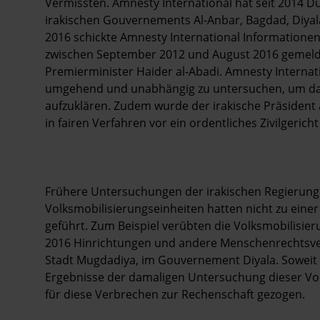
Vermissten. Amnesty International hat seit 2014 D
irakischen Gouvernements Al-Anbar, Bagdad, Diyal
2016 schickte Amnesty International Informationen 
zwischen September 2012 und August 2016 gemelde
Premierminister Haider al-Abadi. Amnesty Internati
umgehend und unabhängig zu untersuchen, um das 
aufzuklären. Zudem wurde der irakische Präsident 
in fairen Verfahren vor ein ordentliches Zivilgericht 
Frühere Untersuchungen der irakischen Regierun
Volksmobilisierungseinheiten hatten nicht zu ein
geführt. Zum Beispiel verübten die Volksmobilisie
2016 Hinrichtungen und andere Menschenrechtsver
Stadt Mugdadiya, im Gouvernement Diyala. Soweit 
Ergebnisse der damaligen Untersuchung dieser Vorf
für diese Verbrechen zur Rechenschaft gezogen.