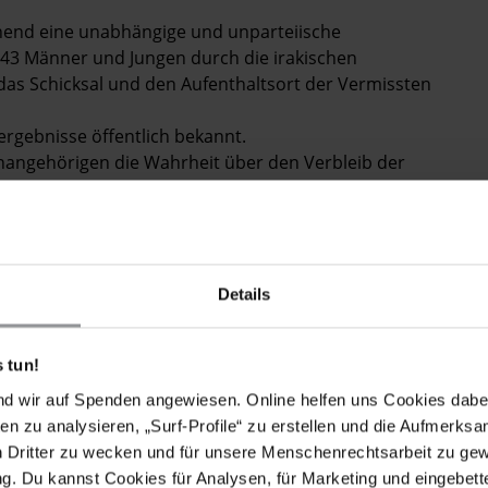
ehend eine unabhängige und unparteiische
43 Männer und Jungen durch die irakischen
das Schicksal und den Aufenthaltsort der Vermissten
ergebnisse öffentlich bekannt.
enangehörigen die Wahrheit über den Verbleib der
erhalten.
Details
d Jungen Opfer des Verschwindenlassens, als sie mit
dt im zentral-irakischen Gouvernement Al-Anbar, zu
 tun!
en (Al-Hashd al-Shaabi), einem vom irakischen Staat
nd wir auf Spenden angewiesen. Online helfen uns Cookies dabe
ie im Kampf einzusetzen. Mindestens 643 der 1.300
en zu analysieren, „Surf-Profile“ zu erstellen und die Aufmerksa
 ein Verbrechen nach dem Völkerrecht. Ihre
n Dritter zu wecken und für unsere Menschenrechtsarbeit zu ge
ne Informationen über den Verbleib der Vermissten
. Du kannst Cookies für Analysen, für Marketing und eingebettet