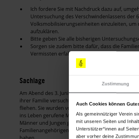
Ich fordere Sie mit Nachdruck dazu auf, umg
Untersuchung des Verschwindenlassens der 6
Volksmobilisierungseinheiten einzuleiten, um 
aufzuklären.
Bitte geben Sie alle bisherigen Untersuchungs
Sorgen sie zudem bitte dafür, dass die Famili
Vermissten erfahren und eine Entschädigung 
Sachlage
Zustimmung
Am Abend des 3. Juni 2016 wurden 1.300 Männer un
ihrer Familie versuchten aus Saqlawiyah, einer Sta
Auch Cookies können Gutes
fliehen. Sie wurden von Volksmobilisierungseinheit
Als gemeinnütziger Verein si
ins Leben gerufene Milizenbündnis, entführt, um s
mit unseren Seiten und Inhalt
Männer und Jungen gelten weiterhin als vermisst –
Unterstützer*innen auf Seite
Familienangehörigen sind verzweifelt, weil sie kei
aber vorher deine Zustimmung
haben.