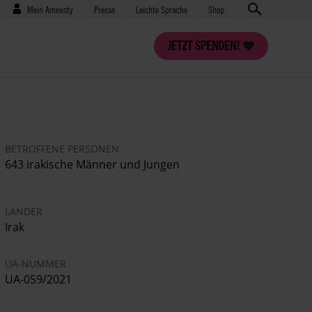
Benutzermenü
Presse
Mein Amnesty
Presse
Leichte Sprache
Shop
JETZT SPENDEN!
BETROFFENE PERSONEN
643 irakische Männer und Jungen
LÄNDER
Irak
UA-NUMMER
UA-059/2021