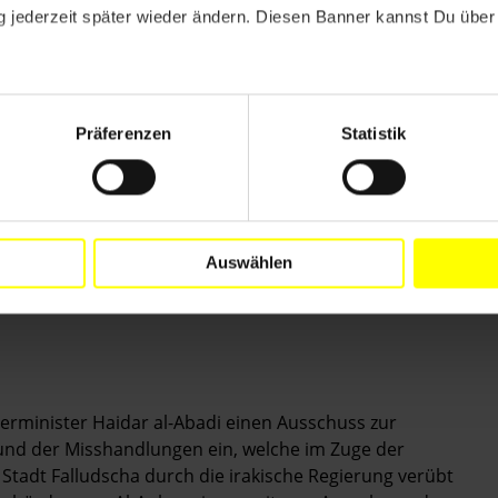
 jederzeit später wieder ändern. Diesen Banner kannst Du über 
en, Zeug_innen und Angehörigen der Vermissten traf
ne bewaffnete Gruppe, die Maschinen- und
Präferenzen
Statistik
me auf ihren Uniformen und Fahnen identifizierten
er irakischen Volksmobilisierungseinheiten. Die
est der Gruppe getrennt und in Gebäude, Garagen
bracht. Die Milizen nahmen ihnen ihre Ausweise,
ihnen die Hände. Am Abend wurde ein Teil der Männer
Auswählen
oßen Lastwagen weggebracht. Seither sind ihr
ierminister Haidar al-Abadi einen Ausschuss zur
und der Misshandlungen ein, welche im Zuge der
Stadt Falludscha durch die irakische Regierung verübt