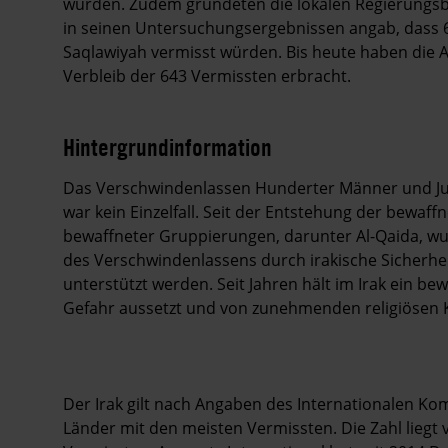
wurden. Zudem gründeten die lokalen Regierungsb
in seinen Untersuchungsergebnissen angab, dass 
Saqlawiyah vermisst würden. Bis heute haben die 
Verbleib der 643 Vermissten erbracht.
Hintergrundinformation
Hintergrund
Das Verschwindenlassen Hunderter Männer und Jung
war kein Einzelfall. Seit der Entstehung der bewaff
bewaffneter Gruppierungen, darunter Al-Qaida, w
des Verschwindenlassens durch irakische Sicherheit
unterstützt werden. Seit Jahren hält im Irak ein be
Gefahr aussetzt und von zunehmenden religiösen Ko
Der Irak gilt nach Angaben des Internationalen Kom
Länder mit den meisten Vermissten. Die Zahl liegt 