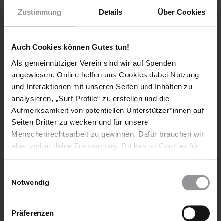
Zustimmung
Details
Über Cookies
Weitere Artikel
Auch Cookies können Gutes tun!
Als gemeinnütziger Verein sind wir auf Spenden
angewiesen. Online helfen uns Cookies dabei Nutzung
und Interaktionen mit unseren Seiten und Inhalten zu
analysieren, „Surf-Profile“ zu erstellen und die
Aufmerksamkeit von potentiellen Unterstützer*innen auf
Seiten Dritter zu wecken und für unsere
Menschenrechtsarbeit zu gewinnen. Dafür brauchen wir
aber vorher deine Zustimmung. Du kannst Cookies für
Analysen, für Marketing und eingebettete Drittinhalte
auch ablehnen, oder deine Meinung jederzeit später
Einwilligungsauswahl
wieder ändern. Diesen Banner kannst Du über den Link
Notwendig
MITMACHEN
im Footer schnell wieder aufrufen.
Jugendschutz bei Amnesty: Unser Konzept für
Datenschutzerklärung
Präferenzen
Prävention, Sicherheit und Partizipation