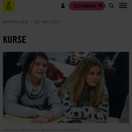
Direkt
Benutzermenü
JETZT SPENDEN!
zum
Inhalt
MITMACHEN
25. MAI 2021
KURSE
© Amnesty International / Gymnasium am Markt Bünde