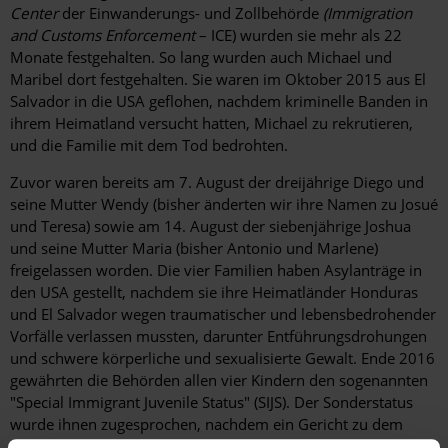
Center
der Einwanderungs- und Zollbehörde
(Immigration
and Customs Enforcement
– ICE) wurden sie mehr als 22
Monate festgehalten. So lang wurden auch Michael und
Maribel dort festgehalten. Sie waren im Oktober 2015 aus El
Salvador in die USA geflohen, nachdem kriminelle Banden in
ihrem Heimatland versucht hatten, Michael zu rekrutieren,
und die Familie mit dem Tod bedrohten.
Zuvor waren bereits am 7. August der dreijährige Diego und
seine Mutter Wendy (bisher änderten wir ihre Namen zu Josué
und Teresa) sowie am 14. August der siebenjährige Joshua
und seine Mutter Maria (bisher Antonio und Marlene)
freigelassen worden. Die vier Familien haben Asylanträge in
den USA gestellt, nachdem sie ihre Heimatländer Honduras
und El Salvador wegen traumatischer und lebensbedrohender
Vorfälle verlassen mussten, darunter Entführungsdrohungen
und schwere körperliche und sexualisierte Gewalt. Ende 2016
gewährten die Behörden allen vier Kindern den sogenannten
"Special Immigrant Juvenile Status" (SIJS). Der Sonderstatus
wurde ihnen zugesprochen, nachdem ein Gericht zu dem
Schluss gekommen war, dass eine Rückkehr der