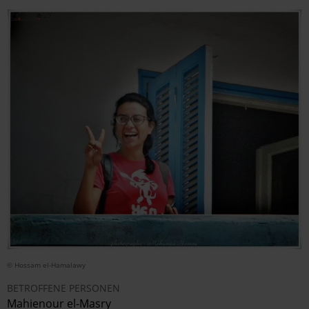
© Hossam el-Hamalawy
BETROFFENE PERSONEN
Mahienour el-Masry