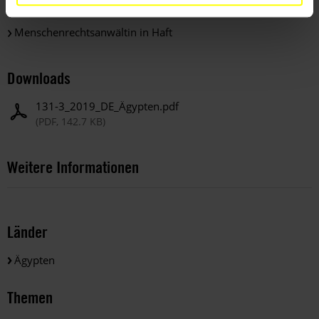
COVID-19: Gefahr für Menschenrechtsanwältin
Menschenrechtsanwältin in Haft
Downloads
131-3_2019_DE_Ägypten.pdf
(PDF, 142.7 KB)
Weitere Informationen
Länder
Ägypten
Themen