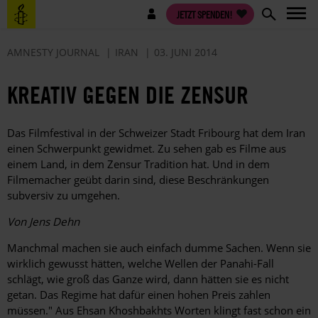
Direkt
Benutzermenü
JETZT SPENDEN!
zum
Inhalt
AMNESTY JOURNAL
IRAN
03. JUNI 2014
KREATIV GEGEN DIE ZENSUR
Das Filmfestival in der Schweizer Stadt Fribourg hat dem Iran
einen Schwerpunkt gewidmet. Zu sehen gab es Filme aus
einem Land, in dem Zensur Tradition hat. Und in dem
Filmemacher geübt darin sind, diese Beschränkungen
subversiv zu umgehen.
Von Jens Dehn
Manchmal machen sie auch einfach dumme Sachen. Wenn sie
wirklich gewusst hätten, welche Wellen der Panahi-Fall
schlägt, wie groß das Ganze wird, dann hätten sie es nicht
getan. Das Regime hat dafür einen hohen Preis zahlen
müssen." Aus Ehsan Khoshbakhts Worten klingt fast schon ein