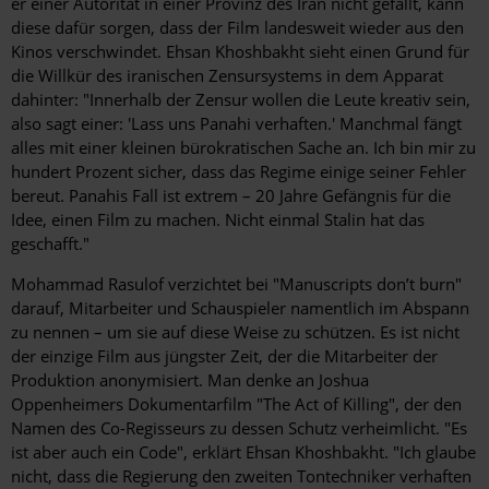
er einer Autorität in einer Provinz des Iran nicht gefällt, kann
diese dafür sorgen, dass der Film landesweit wieder aus den
Kinos verschwindet. Ehsan Khoshbakht sieht einen Grund für
die Willkür des iranischen Zensursystems in dem Apparat
dahinter: "Innerhalb der Zensur wollen die Leute kreativ sein,
also sagt ­einer: 'Lass uns Panahi verhaften.' Manchmal fängt
alles mit ­einer kleinen bürokratischen Sache an. Ich bin mir zu
hundert Prozent sicher, dass das Regime einige seiner Fehler
bereut. ­Panahis Fall ist extrem – 20 Jahre Gefängnis für die
Idee, einen Film zu machen. Nicht einmal Stalin hat das
geschafft."
Mohammad Rasulof verzichtet bei "Manuscripts don’t burn"
darauf, Mitarbeiter und Schauspieler namentlich im Abspann
zu nennen – um sie auf diese Weise zu schützen. Es ist nicht
der einzige Film aus jüngster Zeit, der die Mitarbeiter der
Produktion anonymisiert. Man denke an Joshua
Oppenheimers Dokumentarfilm "The Act of Killing", der den
Namen des Co-­Regisseurs zu dessen Schutz verheimlicht. "Es
ist aber auch ein Code", erklärt Ehsan Khoshbakht. "Ich glaube
nicht, dass die ­Regierung den zweiten Tontechniker verhaften