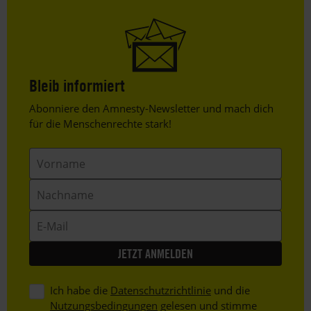
Bleib informiert
Header
Abonniere den Amnesty-Newsletter und mach dich
Text
für die Menschenrechte stark!
Vorname
Nachname
E-
Mail
Ich habe die
Datenschutzrichtlinie
und die
Nutzungsbedingungen
gelesen und stimme