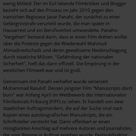
wenig Mitleid. Der im Exil lebende Filmkritiker und Blogger
bezieht sich auf den Prozess im Jahr 2010 gegen den
iranischen Regisseur Javar Panahi, der zunächst zu einer
Gefängnisstrafe verurteilt wurde, die man später in
Hausarrest und ein Berufsverbot umwandelte. Panahis
"Vergehen" bestand darin, dass er einen Film drehen wollte
über die Proteste gegen die Wiederwahl Mahmud
Ahmadinedschads und deren gewaltsame Niederschlagung
durch staatliche Milizen. "Gefährdung der nationalen
Sicherheit", hieß das dann offiziell. Die Empörung in der
westlichen Filmwelt war und ist groß.
Gemeinsam mit Panahi verhaftet wurde seinerzeit
Mohammad Rasulof. Dessen jüngster Film "Manuscripts don’t
burn" war Anfang April im Wettbewerb des Internationalen
Filmfestivals Fribourg (FIFF) zu sehen. Er handelt von zwei
staatlichen Auftragsmördern, die auf der Suche sind nach
Kopien eines autobiografischen Manuskripts, die ein
Schriftsteller versteckt hat. Darin offenbart er einen
missglückten Anschlag auf mehrere Autoren und Journalisten,
der vom Regime in Auftrag gegeben wurde. Festivaldirektor