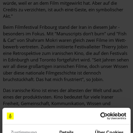
würde, weil er an dem Film mitgewirkt hat. Aber auf die
Credits zu verzichten, ist auch eine Geste, ein symbolischer
Akt."
Beim Filmfestival Fribourg stand der Iran in diesem Jahr ­
besonders im Fokus. Mit "Manuscripts don’t burn" und "Fish
& Cat" von Shahram Mokri waren gleich zwei Filme im Wett­
bewerb vertreten. Zudem initiierte Festivalleiter Thierry Jobin
eine Retrospektive zum iranischen Kino, die auf den Festivals
in Edinburgh und Toronto fortgeführt wird. "Seit Jahren sehen
wir all diese großartigen iranischen Filme, doch unser Wissen
über diese nationale Filmgeschichte ist dennoch
bruchstückhaft. Das hat mich frustriert", so Jobin.
Das iranische Kino ist eines der ältesten der Welt und auch
eines der produktivsten. Kino bedeutet für viele Iraner
Freiheit, Gemeinschaft, Kommunikation, Wissen und
Information. Und durch die Zensur haben die Menschen
gelernt, zwischen den Zeilen zu lesen. "Nader und Simin –
Eine Trennung" etwa war im Iran gleichermaßen erfolgreich
wie im Westen. Der Film gewann viele bedeutende Preise –
Zustimmung
Details
Über Cookies