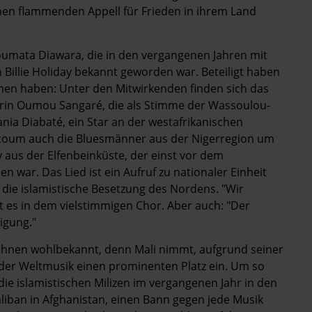
inen flammenden Appell für Frieden in ihrem Land
umata Diawara, die in den vergangenen Jahren mit
en Billie Holiday bekannt geworden war. Beteiligt haben
Namen haben: Unter den Mitwirkenden finden sich das
rin Oumou Sangaré, die als Stimme der Wassoulou-
nia Diabaté, ein Star an der westafrikanischen
oucoum auch die Bluesmänner aus der Nigerregion um
 aus der Elfenbeinküste, der einst vor dem
 war. Das Lied ist ein Aufruf zu nationaler Einheit
 die islamistische Besetzung des Nordens. "Wir
es in dem vielstimmigen Chor. Aber auch: "Der
igung."
 Bühnen wohlbekannt, denn Mali nimmt, aufgrund seiner
 der Weltmusik einen prominenten Platz ein. Um so
ie islamistischen Milizen im vergangenen Jahr in den
aliban in Afghanistan, einen Bann gegen jede Musik