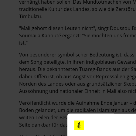
verhängt haben sollen. Das Mundtotmachen von Mu
traditionelle Kultur des Landes, so wie die Zerstör
Timbuktu.
"Mali gehört diesen Leuten nicht", singt Doussou 
Soumaila Kanouté ergänzt: "Sie möchten uns fremde
ist."
Von besonderer symbolischer Bedeutung ist, dass
dem Song beteiligte, in ihren indigoblauen Gewän
heraus. Die bekanntesten Tuareg-Bands aus der Sa
dabei. Offen ist, ob aus Angst vor Repressalien ge
Norden des Landes oder aus grundsätzlicher Skepsis.
Aussöhnung und nationaler Einheit in Mali also nic
Veröffentlicht wurde die Aufnahme Ende Januar – 
Boden gelandet, um die radikalen Islamisten aus d
weiten Teilen der Bevölkerung Malis begrüßt. Auch
Seite dankbar für das militärische Eingreifen.