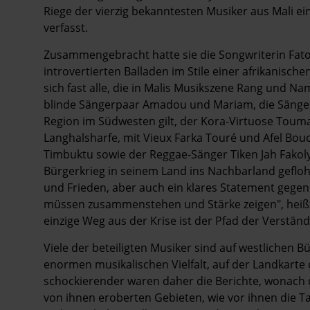
Riege der vierzig ­bekanntesten Musiker aus Mali e
verfasst.
Zusammengebracht hatte sie die Songwriterin Fato
introvertierten Balladen im Stile einer afrikanisch
sich fast alle, die in Malis Musikszene Rang und 
blinde Sängerpaar Amadou und Mariam, die Sänge
Region im Südwes­ten gilt, der Kora-Virtuose Touma
Langhalsharfe, mit Vieux Farka Touré und Afel B
Timbuktu sowie der Reggae-Sänger Tiken Jah Fakoly
Bürgerkrieg in seinem Land ins Nachbarland geflohen
und Frieden, aber auch ein klares Statement gegen
müssen zusammenstehen und Stärke zeigen", heißt 
einzige Weg aus der Krise ist der Pfad der Verständ
Viele der beteiligten Musiker sind auf westlichen
enormen musikalischen Vielfalt, auf der Landkarte
schockierender waren daher die Berichte, wonach d
von ihnen eroberten Gebieten, wie vor ihnen die T