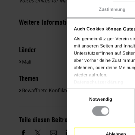
Voices United for Mali: "Mali-ko" (Peace / La Paix)
Zustimmung
Weitere Informationen
Auch Cookies können Gutes
Als gemeinnütziger Verein si
mit unseren Seiten und Inhalt
Länder
Unterstützer*innen auf Seite
aber vorher deine Zustimmung
Mali
ablehnen, oder deine Meinung
wieder aufrufen.
Themen
Datenschutzerklärung
Bewaffnete Konflikte
Einwilligungsauswahl
Notwendig
Teile diesen Beitrag
Ablehnen