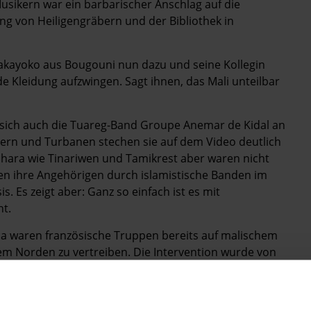
sikern war ein barbarischer Anschlag auf die
ung von Heiligengräbern und der Bibliothek in
Bakayoko aus Bougouni nun dazu und seine Kollegin
 Kleidung aufzwingen. Sagt ihnen, das Mali unteilbar
 sich auch die Tuareg-Band Groupe Anemar de Kidal an
dern und Turbanen stechen sie auf dem Video deutlich
hara wie Tinariwen und Tamikrest aber waren nicht
gen ihre Angehörigen durch islamistische Banden im
 Es zeigt aber: Ganz so einfach ist es mit
ht.
da waren französische Truppen bereits auf malischem
em Norden zu vertreiben. Die Intervention wurde von
 Fatoumata Diawara zeigte sich auf ihrer Facebook-