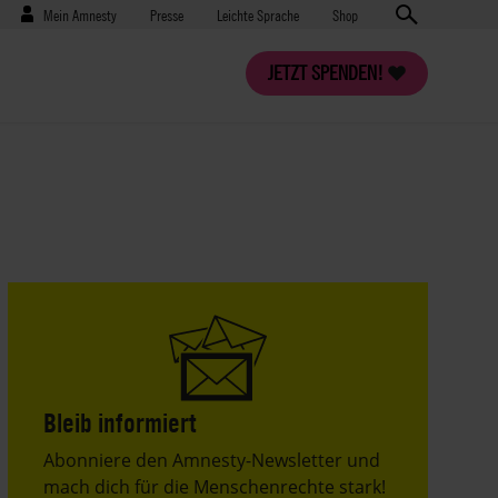
Benutzermenü
Presse
Mein Amnesty
Presse
Leichte Sprache
Shop
JETZT SPENDEN!
Bleib informiert
Header
Abonniere den Amnesty-Newsletter und
Text
mach dich für die Menschenrechte stark!