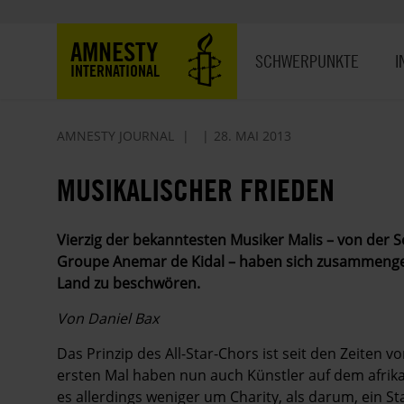
Direkt
zum
Hauptnavigation
AMNESTY
Inhalt
SCHWERPUNKTE
I
INTERNATIONAL
AMNESTY JOURNAL
28. MAI 2013
MUSIKALISCHER FRIEDEN
Vierzig der bekanntesten Musiker Malis – von der 
Groupe Anemar de Kidal – haben sich zusammen­g
Land zu beschwören.
Von Daniel Bax
Das Prinzip des All-Star-Chors ist seit den Zeiten v
ersten Mal haben nun auch Künstler auf dem afrika
es allerdings weniger um Charity, als darum, ein S