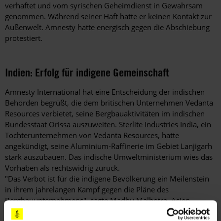
verhaftet und vom syrischen Geheimdienst in Gewahrsam
genommen. Während seiner Haft hatte er keinen Kontakt zur
Außenwelt. Amnesty hatte energisch gegen die Abschiebung
protestiert.
Indien: Erfolg für indigene Gemeinschaft
Amnesty International hat eine Entscheidung der indischen
Behörden begrüßt, die dem britischen Unternehmen Vedanta
Resources verbietet, seine Bergbauaktivitäten im indischen
Bundesstaat Orissa auszuweiten. Sterlite Industries India, ein
Tochterunternehmen von Vedanta Resources, hatte
angekündigt, seine Aluminium-Raffinerie im Gebiet Lanjigarh
stark auszubauen. Das indische Umweltministerium wies das
Vorhaben als rechtswidrig zurück.
"Das Verbot ist für die indigene Bevölkerung ein Meilenstein
in ihrem jahrelangen Kampf gegen die Pläne des
Bergbauunternehmens", sagte Madhu Malhotra, Asien-
Pazifik-Experte von Amnesty International. Schon seit acht