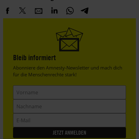
Bleib informiert
Header
Abonniere den Amnesty-Newsletter und mach dich
Text
für die Menschenrechte stark!
Vorname
Nachname
E-
Mail