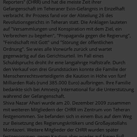
Reporters" (CHRR) und hat die meiste Zeit ihrer
Gefangenschaft im Teheraner Evin-Gefängnis in Einzelhaft
verbracht. Ihr Prozess fand vor der Abteilung 26 des
Revolutionsgerichts in Teheran statt. Die Anklagen lauteten
auf "Versammlungen und Konspiration mit dem Ziel, ein
Verbrechen zu begehen", "Propaganda gegen die Regierung",
"Feindschaft mit Gott" und "Störung der öffentlichen
Ordnung". Sie wies alle Vorwürfe zurück und wartet
gegenwärtig auf das Gerichtsurteil. Im Fall eines
Schuldspruchs droht ihr eine langjährige Haftstrafe. Durch
den Verkauf von drei Grundstücken konnte die Familie der
Menschenrechtsverteidigerin die Kaution in Höhe von fünf
Milliarden Rials (rund 385.000 Euro) aufbringen. Ihre Familie
bedankte sich bei Amnesty International für die Unterstützung
während der Gefangenschaft.
Shiva Nazar Ahari wurde am 20. Dezember 2009 zusammen
mit weiteren Mitgliedern der CHRR im Zentrum von Teheran
festgenommen. Sie befanden sich in einem Bus auf dem Weg
zur Beisetzung des Regierungskritikers und Großayatollahs
Montazeri. Weitere Mitglieder der CHRR wurden später
festgenommen, gegen Kaution aber wieder auf freien Fuß