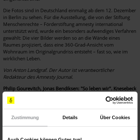
Die Fotos sind in Deutschland einmalig ab dem 12. Dezember
in Berlin zu sehen. Für die Ausstellung, die von der Stiftung
Menschenrechte – Förderstiftung amnesty international
unterstützt wird, wurde ein besonders aufwendiges Verfahren
gewählt: Die vier Bilder werden so an die Wände eines
Raumes projiziert, dass eine 360-Grad-Ansicht vom
Wohnraum im Originalgrundriss entsteht – fast so, wie im
wirklichen Leben.
Von Anton Landgraf. Der Autor ist verantwortlicher
Redakteur des Amnesty Journal.
Philip Gourevitch, Jonas Bendiksen: "So leben wir". Knesebeck
Verlag, München 2008, 196 Seiten, 29,95 Euro.
Ausstellung: c/o Berlin – International Forum for Visual
Dialogues. Postfuhramt, Oranienburger Straße 35/36, 10117
Zustimmung
Details
Über Cookies
Berlin, 12. Dezember 2009 bis 28. Februar 2010.
Auch Cookies können Gutes tun!