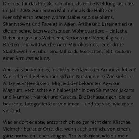
Die Idee für das Projekt kam ihm, als er die Meldung las, dass
im Jahr 2008 zum ersten Mal mehr als die Hälfte der
Menschheit in Städten wohnt. Dabei sind die Slums,
Shantytowns und Favelas in Asien, Afrika und Lateinamerika
die am schnellsten wachsenden Wohnquartiere – einfache
Behausungen aus Wellblech, Kartons und Verschläge aus
Brettern, ein wild wuchernder Mikrokosmos. Jeder dritte
Stadtbewohner, über eine Milliarde Menschen, lebt heute in
einer Armutssiedlung.
Aber was bedeutet es, in diesen Enklaven der Armut zu leben?
Wie richten die Bewohner sich im Notstand ein? Wie sieht ihr
Alltag aus? Bendiksen, Mitglied der bekannten Agentur
Magnum, verbrachte ein halbes Jahr in den Slums von Jakarta
und Mumbai, Nairobi und Caracas. Die Behausungen, die er
besuchte, fotografierte er von innen – und stets so, wie er sie
vorfand.
Was er dort erlebte, entsprach oft so gar nicht dem Klischee.
Vielmehr betrat er Orte, die, wenn auch ärmlich, von einem
ganz normalen Leben zeugen. "Ich weiß nicht, wie du mein