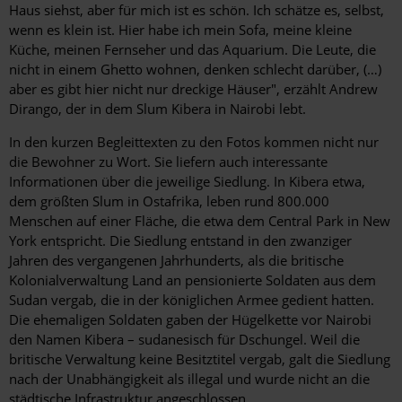
Haus siehst, aber für mich ist es schön. Ich schätze es, selbst,
wenn es klein ist. Hier habe ich mein Sofa, meine kleine
Küche, meinen Fernseher und das Aquarium. Die Leute, die
nicht in einem Ghetto wohnen, denken schlecht darüber, (…)
aber es gibt hier nicht nur dreckige Häuser", erzählt Andrew
Dirango, der in dem Slum Kibera in Nairobi lebt.
In den kurzen Begleittexten zu den Fotos kommen nicht nur
die Bewohner zu Wort. Sie liefern auch interessante
Informationen über die jeweilige Siedlung. In Kibera etwa,
dem größten Slum in Ostafrika, leben rund 800.000
Menschen auf einer Fläche, die etwa dem Central Park in New
York entspricht. Die Siedlung entstand in den zwanziger
Jahren des vergangenen Jahrhunderts, als die britische
Kolonialverwaltung Land an pensionierte Soldaten aus dem
Sudan vergab, die in der königlichen Armee gedient hatten.
Die ehemaligen Soldaten gaben der Hügelkette vor Nairobi
den Namen Kibera – sudanesisch für Dschungel. Weil die
britische Verwaltung keine Besitztitel vergab, galt die Siedlung
nach der Unabhängigkeit als illegal und wurde nicht an die
städtische Infrastruktur angeschlossen.