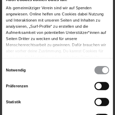
Weitere Informationen
Als gemeinnütziger Verein sind wir auf Spenden
angewiesen. Online helfen uns Cookies dabei Nutzung
und Interaktionen mit unseren Seiten und Inhalten zu
Themen
analysieren, „Surf-Profile“ zu erstellen und die
Aufmerksamkeit von potentiellen Unterstützer*innen auf
Wirtschaftliche, Soziale & Kulturelle Rechte
Seiten Dritter zu wecken und für unsere
Menschenrechtsarbeit zu gewinnen. Dafür brauchen wir
aber vorher deine Zustimmung. Du kannst Cookies für
Analysen, für Marketing und eingebettete Drittinhalte
Teile diesen Beitrag
auch ablehnen, oder deine Meinung jederzeit später
Einwilligungsauswahl
wieder ändern. Diesen Banner kannst Du über den Link
Notwendig
im Footer schnell wieder aufrufen.
Datenschutzerklärung
Präferenzen
Statistik
Bleib informiert