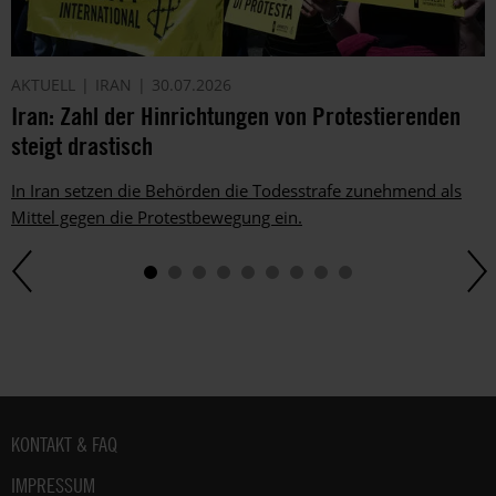
AKTUELL
IRAN
30.07.2026
Iran: Zahl der Hinrichtungen von Protestierenden
steigt drastisch
In Iran setzen die Behörden die Todesstrafe zunehmend als
Mittel gegen die Protestbewegung ein.
Fußbereich
KONTAKT & FAQ
IMPRESSUM