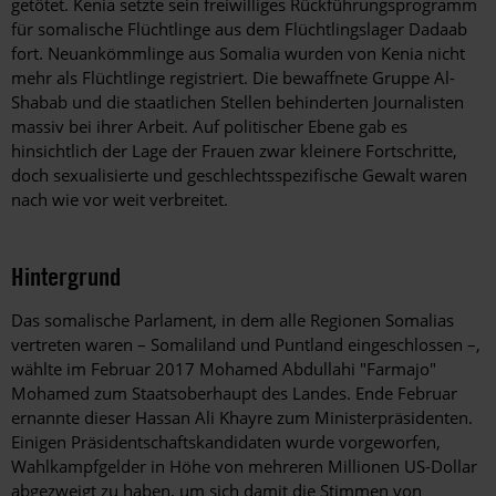
getötet. Kenia setzte sein freiwilliges Rückführungsprogramm
für somalische Flüchtlinge aus dem Flüchtlingslager Dadaab
fort. Neuankömmlinge aus Somalia wurden von Kenia nicht
mehr als Flüchtlinge registriert. Die bewaffnete Gruppe Al-
Shabab und die staatlichen Stellen behinderten Journalisten
massiv bei ihrer Arbeit. Auf politischer Ebene gab es
hinsichtlich der Lage der Frauen zwar kleinere Fortschritte,
doch sexualisierte und geschlechtsspezifische Gewalt waren
nach wie vor weit verbreitet.
Hintergrund
Das somalische Parlament, in dem alle Regionen Somalias
vertreten waren – Somaliland und Puntland eingeschlossen –,
wählte im Februar 2017 Mohamed Abdullahi "Farmajo"
Mohamed zum Staatsoberhaupt des Landes. Ende Februar
ernannte dieser Hassan Ali Khayre zum Ministerpräsidenten.
Einigen Präsidentschaftskandidaten wurde vorgeworfen,
Wahlkampfgelder in Höhe von mehreren Millionen US-Dollar
abgezweigt zu haben, um sich damit die Stimmen von