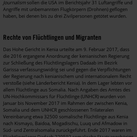
Journalism
sollen die USA im Berichtsjahr 31 Luftangriffe und
Angriffe mit unbemannten Flugkörpern (Drohnen) geflogen
haben, bei denen bis zu drei Zivilpersonen getötet wurden.
Rechte von Flüchtlingen und Migranten
Das Hohe Gericht in Kenia urteilte am 9. Februar 2017, dass
die 2016 ergangene Anordnung der kenianischen Regierung
zur Schließung des Flüchtlingslagers Dadaab im Bezirk
Garissa verfassungswidrig sei und gegen die Verpflichtungen
der Regierung nach kenianischem und internationalem Recht
verstoße (siehe Länderbericht Kenia). In dem Lager lebten vor
allem Flüchtlinge aus Somalia. Nach Angaben des Amtes des
UN-Hochkommissars für Flüchtlinge (UNHCR) wurden von
Januar bis November 2017 im Rahmen der zwischen Kenia,
Somalia und dem UNHCR geschlossenen Trilateralen
Vereinbarung etwa 32500 somalische Flüchtlinge aus Kenia
nach Kismayo, Baidoa, Mogadischu, Luuq und Afmadow in
Süd- und Zentralsomalia zurückgeführt. Ende 2017 waren im
Flüchtlingslager Dadaab 229592 somalische Staatsangehörige