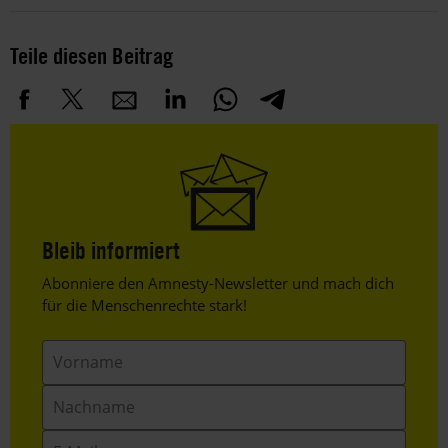
Teile diesen Beitrag
Bleib informiert
Header
Abonniere den Amnesty-Newsletter und mach dich
Text
für die Menschenrechte stark!
Vorname
Nachname
E-