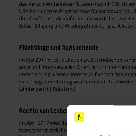
das Verschwindenlassen Litauen nachdrücklich auf
USA betriebenen Programmen für rechtswidrige Ü
durchzuführen, die dafür Verantwortlichen zur R
Entschädigung und Wiedergutmachung zu leisten.
Flüchtlinge und Asylsuchende
Im Mai 2017 erteilte Litauen zwei tschetschenische
aufgrund ihrer sexuellen Orientierung internation
Entscheidung waren Hinweise auf Verschleppunge
Fällen sogar die Tötung von vermeintlich schwule
Länderbericht Russland).
Rechte von Lesben, Schwulen, Bisexuellen, 
Im April 2017 wies das Bezirksgericht von Vilnius 
transgeschlechtlichen Person zu ändern, die die g