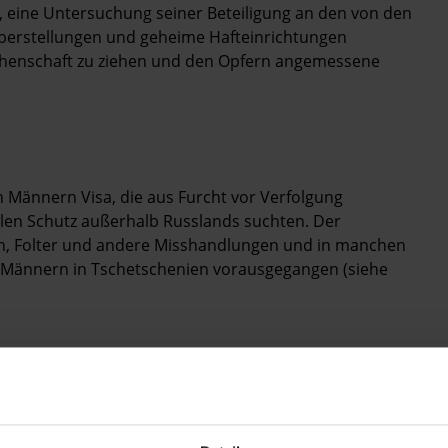
, eine Untersuchung seiner Beteiligung an den von den
berstellungen und geheime Hafteinrichtungen
echenschaft zu ziehen und den Opfern angemessene
n Männern Visa, die aus Furcht vor Verfolgung
alen Schutz außerhalb Russlands suchten. Der
n, Folter und andere Misshandlungen und in manchen
n Männern in Tschetschenien vorausgegangen (siehe
Trans- und Intergeschlechtlichen
das Standesamt an, die Personalpapiere einer
esetzliche Anerkennung ihrer Geschlechtsidentität