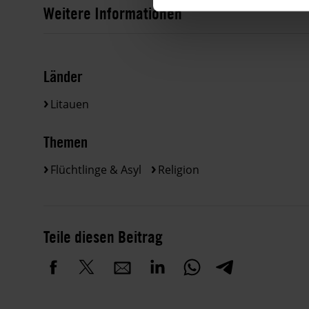
Weitere Informationen
Länder
Litauen
Themen
Flüchtlinge & Asyl
Religion
Teile diesen Beitrag