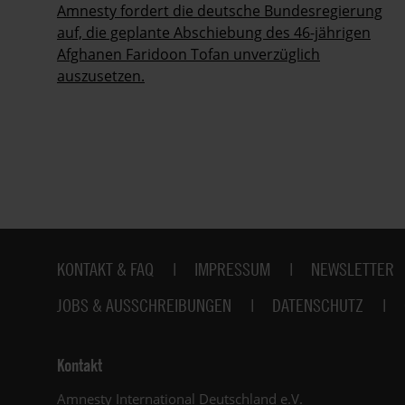
im
Amnesty fordert die deutsche Bundesregierung
auf, die geplante Abschiebung des 46-jährigen
Afghanen Faridoon Tofan unverzüglich
auszusetzen.
Fußbereich
KONTAKT & FAQ
IMPRESSUM
NEWSLETTER
JOBS & AUSSCHREIBUNGEN
DATENSCHUTZ
Kontakt
Amnesty International Deutschland e.V.