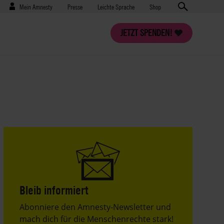
Benutzermenü
Presse
Mein Amnesty
Presse
Leichte Sprache
Shop
JETZT SPENDEN!
Bleib informiert
Header
Abonniere den Amnesty-Newsletter und
Text
mach dich für die Menschenrechte stark!