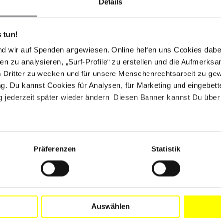
ichende Operation durchgeführt worden war. Im Mai
Details
tandesamt die Anweisung, die Geschlechtsbezeichnung
geschlechtlichen Person zu ändern.
 tun!
ine Änderung des Gesetzes für Chancengleichheit, mit
nd wir auf Spenden angewiesen. Online helfen uns Cookies dabe
s Familienangehörige definiert wurden. Damit werden
en zu analysieren, „Surf-Profile“ zu erstellen und die Aufmerksa
n der Inanspruchnahme von Familienrechten
n Dritter zu wecken und für unsere Menschenrechtsarbeit zu ge
rn u. a. die rechtliche Anerkennung von
. Du kannst Cookies für Analysen, für Marketing und eingebettet
ige.
 jederzeit später wieder ändern. Diesen Banner kannst Du über 
on der politischen Partei Wahlaktion der Polen in
Präferenzen
Statistik
eine Verabschiedung hätte zur Folge, dass der Zugang
, in denen die Schwangerschaft ein Risiko für das
 die Schwangerschaft Ergebnis einer Vergewaltigung
Auswählen