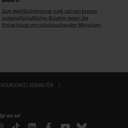
Zum Weltflüchtlingstag stellt sich ein breites
Is
zivilgesellschaftliches Bündnis gegen die
im
Entrechtung von schutzsuchenden Menschen.
DATENSCHUTZ VERWALTEN
lge uns auf