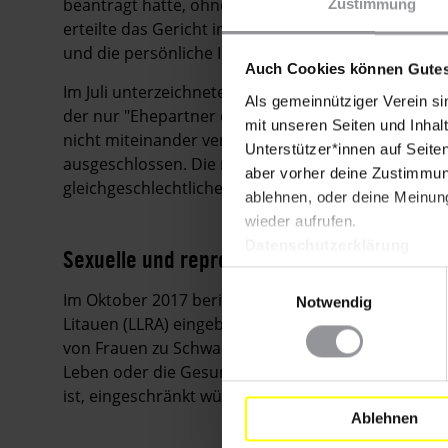
beantragt hatte, ohne dass eine geschlechtsangle
Zustimmung
erteilte das Gericht in einem weiteren Fall dem S
und die persönliche Identitätsnummer einer trans
Auch Cookies können Gutes
Im Juli unterzeichnete Präsidentin Grybauskaitė e
Als gemeinnütziger Verein si
der nur "Ehepartner oder direkte Nachkommen" al
mit unseren Seiten und Inhalt
nicht miteinander verheiratete Lebenspartner vo
Unterstützer*innen auf Seite
ausgeschlossen. Die neuen Bestimmungen verhinde
aber vorher deine Zustimmung
gleichgeschlechtlichen Paaren als Familienangehör
ablehnen, oder deine Meinung
wieder aufrufen.
Datenschutzerklärung
Sexuelle und reproduktive Rechte
Einwilligungsauswahl
Im Oktober 2017 beriet das Parlament über einen v
Notwendig
Litauen (LLRA) eingebrachten Gesetzesvorschlag. S
von Frauen zu Schwangerschaftsabbrüchen in Fällen
Leben oder die Gesundheit der Frau darstellt oder
ist, eingeschränkt würde.
Ablehnen