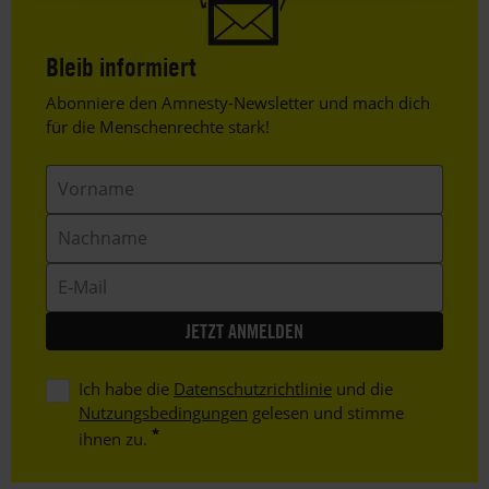
Bleib informiert
Header
Abonniere den Amnesty-Newsletter und mach dich
Text
für die Menschenrechte stark!
Vorname
Nachname
E-
Mail
Ich habe die
Datenschutzrichtlinie
und die
Nutzungsbedingungen
gelesen und stimme
ihnen zu.