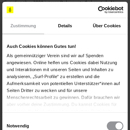
Guardian
über 2000 interne Dokumente (bekannt als
Nauru
Files
), bei denen es sich um Berichte von Mitarbeitern des
RPC handelte. Die Berichte dokumentierten verschiedene
Vorfälle wie tätliche und sexuelle Übergriffe gegen Flüchtlinge
Zustimmung
Details
Über Cookies
und Asylsuchende, darunter auch Minderjährige, sowie
Hungerstreiks, Selbstverletzungen und medizinische Notfälle.
Im November 2016 gab die australische Regierung bekannt,
Auch Cookies können Gutes tun!
dass einige der in Nauru und auf der zu Papua-Neuguinea
Als gemeinnütziger Verein sind wir auf Spenden
gehörenden Insel Manus festgehaltenen Flüchtlinge in den
angewiesen. Online helfen uns Cookies dabei Nutzung
USA aufgenommen werden sollen (siehe Länderbericht
und Interaktionen mit unseren Seiten und Inhalten zu
Papua-Neuguinea).
analysieren, „Surf-Profile“ zu erstellen und die
Aufmerksamkeit von potentiellen Unterstützer*innen auf
BERICHT VON AMNESTY INTERNATIONAL
Seiten Dritter zu wecken und für unsere
Menschenrechtsarbeit zu gewinnen. Dafür brauchen wir
Island of despair: Australia’s "processing" of refugees on
aber vorher deine Zustimmung. Du kannst Cookies für
Nauru (ASA 12/4934/2016)
Analysen, für Marketing und eingebettete Drittinhalte
auch ablehnen, oder deine Meinung jederzeit später
Einwilligungsauswahl
wieder ändern. Diesen Banner kannst Du über den Link
Notwendig
Weitere Informationen