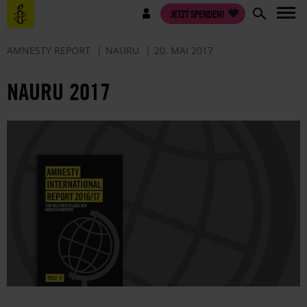
Direkt
Benutzermenü
JETZT SPENDEN!
zum
Inhalt
AMNESTY REPORT
NAURU
20. MAI 2017
NAURU 2017