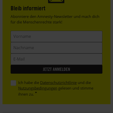
Bleib informiert
Header
Abonniere den Amnesty-Newsletter und mach dich
Text
für die Menschenrechte stark!
Vorname
Nachname
E-
Mail
Ich habe die
Datenschutzrichtlinie
und die
Nutzungsbedingungen
gelesen und stimme
ihnen zu.