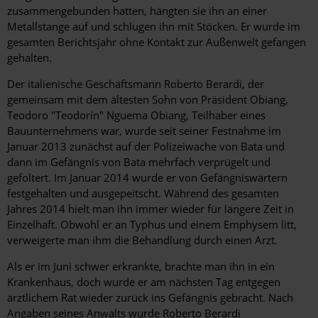
zusammengebunden hatten, hängten sie ihn an einer
Metallstange auf und schlugen ihn mit Stöcken. Er wurde im
gesamten Berichtsjahr ohne Kontakt zur Außenwelt gefangen
gehalten.
Der italienische Geschäftsmann Roberto Berardi, der
gemeinsam mit dem ältesten Sohn von Präsident Obiang,
Teodoro "Teodorín" Nguema Obiang, Teilhaber eines
Bauunternehmens war, wurde seit seiner Festnahme im
Januar 2013 zunächst auf der Polizeiwache von Bata und
dann im Gefängnis von Bata mehrfach verprügelt und
gefoltert. Im Januar 2014 wurde er von Gefängniswärtern
festgehalten und ausgepeitscht. Während des gesamten
Jahres 2014 hielt man ihn immer wieder für längere Zeit in
Einzelhaft. Obwohl er an Typhus und einem Emphysem litt,
verweigerte man ihm die Behandlung durch einen Arzt.
Als er im Juni schwer erkrankte, brachte man ihn in ein
Krankenhaus, doch wurde er am nächsten Tag entgegen
ärztlichem Rat wieder zurück ins Gefängnis gebracht. Nach
Angaben seines Anwalts wurde Roberto Berardi