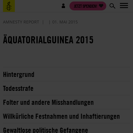
Direkt
Benutzermenü
JETZT SPENDEN!
zum
Inhalt
AMNESTY REPORT
01. MAI 2015
ÄQUATORIALGUINEA 2015
Hintergrund
Todesstrafe
Folter und andere Misshandlungen
Willkürliche Festnahmen und Inhaftierungen
Gewaltlose politische Gefangene