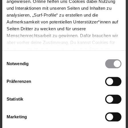
Nachname
angewiesen. Online helfen uns Cookies dabei Nutzung
und Interaktionen mit unseren Seiten und Inhalten zu
E-
analysieren, „Surf-Profile“ zu erstellen und die
Mail
Aufmerksamkeit von potentiellen Unterstützer*innen auf
Seiten Dritter zu wecken und für unsere
Menschenrechtsarbeit zu gewinnen. Dafür brauchen wir
aber vorher deine Zustimmung. Du kannst Cookies für
Ich habe die
Datenschutzrichtlinie
und die
Nutzungsbedingungen
gelesen und stimme
Analysen, für Marketing und eingebettete Drittinhalte
ihnen zu.
auch ablehnen, oder deine Meinung jederzeit später
Einwilligungsauswahl
wieder ändern. Diesen Banner kannst Du über den Link
Notwendig
im Footer schnell wieder aufrufen.
Datenschutzerklärung
Präferenzen
Weitere Artikel
Statistik
Marketing