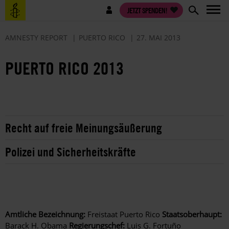
Direkt
Benutzermenü
JETZT SPENDEN!
zum
Inhalt
AMNESTY REPORT
PUERTO RICO
27. MAI 2013
PUERTO RICO 2013
Recht auf freie Meinungsäußerung
Polizei und Sicherheitskräfte
Amtliche Bezeichnung:
Freistaat Puerto Rico
Staatsoberhaupt:
Barack H. Obama
Regierungschef:
Luis G. Fortuño