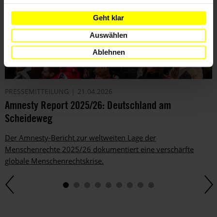
Geht klar
Auswählen
Ablehnen
PRESSEMITTEILUNG
21.04.2026
Amnesty Report 2025/26: Deutschland am
Scheideweg
Der Amnesty-Bericht zur weltweiten Lage der
Menschenrechte 2025/26 dokumentiert eine verschärfte
globale Menschenrechtskrise.