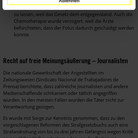
von mehreren medizinischen Fachkräften empfohlenen
Ablehnen
therapeutischen Schwangerschaftsabbruch durchführen
zu lassen, weil das Gesetz dem entgegenstand. Auch die
Chemotherapie wurde verzögert, weil die Ärzte
befürchteten, dass der Fötus dadurch geschädigt werden
könnte.
Recht auf freie Meinungsäußerung – Journalisten
Die nationale Gewerkschaft der Angestellten im
Zeitungswesen (Sindicato Nacional de Trabajadores de
Prensa) berichtete, dass zahlreiche Journalisten und andere
Medienschaffende schikaniert oder tätlich angegriffen
wurden. In den meisten Fällen wurden die Täter nicht zur
Verantwortung gezogen.
Es wurde mit Sorge zur Kenntnis genommen, dass zu den
vorgeschlagenen Reformen des Strafgesetzbuchs auch eine
Strafandrohung von bis zu drei Jahren Gefängnis wegen Kritik