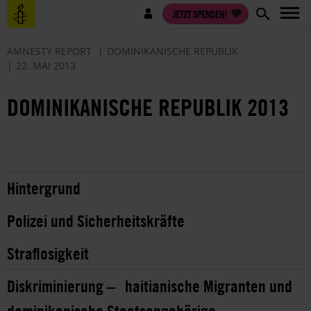
Direkt
Benutzermenü
JETZT SPENDEN!
zum
Inhalt
AMNESTY REPORT
DOMINIKANISCHE REPUBLIK
22. MAI 2013
DOMINIKANISCHE REPUBLIK 2013
Hintergrund
Polizei und Sicherheitskräfte
Straflosigkeit
Diskriminierung – haitianische Migranten und