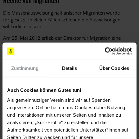
Rechte von Migranten
Die Massenausweisung haitianischer Migranten wurde
fortgesetzt. In vielen Fällen schienen die Ausweisungen
willkürlich zu sein.
Am 25. Mai 2012 erließ der Direktor für Migration eine
Direktive, in der er den Bildungsminister anwies, keine
ausländischen Kinder ohne gültige Ausweisdokumente in den
Schulen zu akzeptieren. Nachdem Kritik an der Direktive laut
geworden war, wurde sie im Juni zurückgezogen.
Zustimmung
Details
Über Cookies
Gewalt gegen Frauen und Mädchen
Auch Cookies können Gutes tun!
Nach Angaben der Generalstaatsanwaltschaft sank die Zahl
Als gemeinnütziger Verein sind wir auf Spenden
der im Jahr 2012 von ihrem jetzigen oder früheren Partner
angewiesen. Online helfen uns Cookies dabei Nutzung
getöteten Frauen und Mädchen gegenüber dem Vorjahr um
und Interaktionen mit unseren Seiten und Inhalten zu
19%.
analysieren, „Surf-Profile“ zu erstellen und die
Aufmerksamkeit von potentiellen Unterstützer*innen auf
Frauenrechtsorganisationen äußerten die Befürchtung, dass
Seiten Dritter zu wecken und für unsere
die geplanten Änderungen des Strafgesetzbuchs zu einem