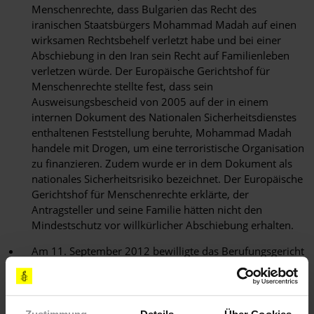
Menschenrechte, dass Bulgarien das Recht des
iranischen Staatsbürgers Mohammad Madah auf einen
wirksamen Rechtsbehelf verletzt habe und bei einer
Abschiebung in den Iran sein Recht auf Familienleben
verletzen würde. Der Europäische Gerichtshof für
Menschenrechte stellte fest, dass sein
Ausweisungsbescheid von 2005 auf der in einem
internen Dokument des Nationalen Sicherheitsdienstes
enthaltenen Feststellung beruhte, Mohammad Madah
handele mit Drogen, um eine terroristische Organisation
zu finanzieren. Zudem wurde er in dem Dokument als
nationales Sicherheitsrisiko bezeichnet. Der Europäische
Gerichtshof für Menschenrechte erklärte, der
Antragsteller und seine Familie hätten nicht den
Mindestschutz vor willkürlicher Abschiebung erhalten.
Am 11. September 2012 bewilligte das Berufungsgericht
in Weliko Tarnowo die Auslieferung von Mukhad
Gadamouri an die Russische Föderation, wo ihm
Terrorismus, Waffenhandel und die Mitgliedschaft in
einer bewaffneten Gruppierung zur Last gelegt werden,