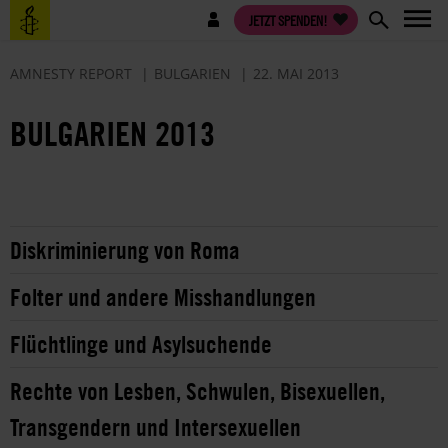
Direkt
Benutzermenü
JETZT SPENDEN!
zum
Inhalt
AMNESTY REPORT
BULGARIEN
22. MAI 2013
BULGARIEN 2013
Diskriminierung von Roma
Folter und andere Misshandlungen
Flüchtlinge und Asylsuchende
Rechte von Lesben, Schwulen, Bisexuellen,
Transgendern und Intersexuellen