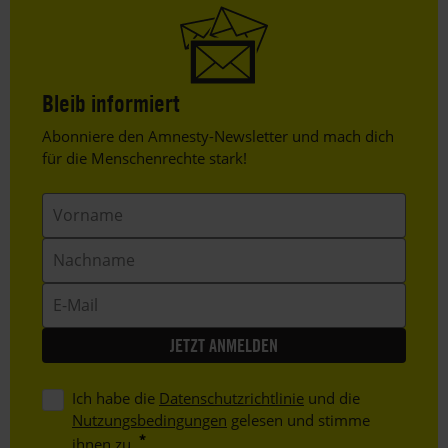
Bleib informiert
Header
Abonniere den Amnesty-Newsletter und mach dich
Text
für die Menschenrechte stark!
Vorname
Nachname
E-
Mail
Ich habe die
Datenschutzrichtlinie
und die
Nutzungsbedingungen
gelesen und stimme
ihnen zu.