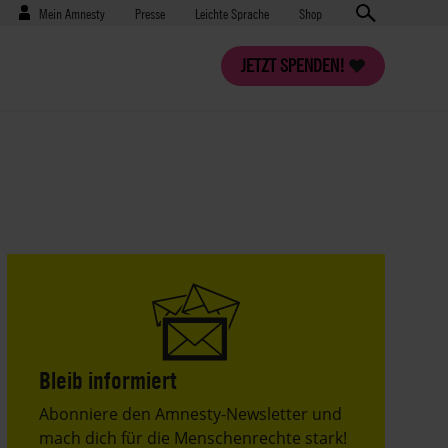
Benutzermenü
Presse
Mein Amnesty
Presse
Leichte Sprache
Shop
JETZT SPENDEN!
Bleib informiert
Header
Abonniere den Amnesty-Newsletter und
Text
mach dich für die Menschenrechte stark!