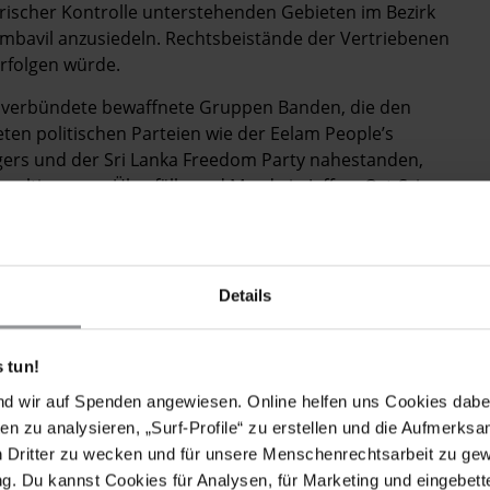
ärischer Kontrolle unterstehenden Gebieten im Bezirk
ombavil anzusiedeln. Rechtsbeistände der Vertriebenen
erfolgen würde.
 verbündete bewaffnete Gruppen Banden, die den
ten politischen Parteien wie der Eelam People’s
igers und der Sri Lanka Freedom Party nahestanden,
altigungen, Überfälle und Morde in Jaffna, Ost-Sri-
verantwortlich zu sein. Politisch engagierte
riebene und ehemalige LTTE-Mitglieder waren die
Details
 tun!
denlassen von Personen ein, und Tausende Fälle aus
nd wir auf Spenden angewiesen. Online helfen uns Cookies dabe
 unterließ es weiterhin, das Internationale
en zu analysieren, „Surf-Profile“ zu erstellen und die Aufmerksa
 Verschwindenlassen zu ratifizieren.
n Dritter zu wecken und für unsere Menschenrechtsarbeit zu ge
Ad-hoc-Untersuchungskommission zur Auswertung
. Du kannst Cookies für Analysen, für Marketing und eingebettet