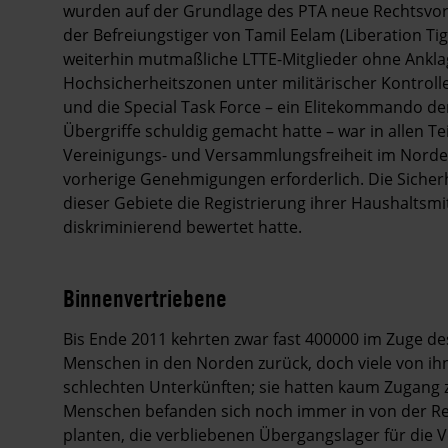
wurden auf der Grundlage des PTA neue Rechtsvorsc
der Befreiungstiger von Tamil Eelam (Liberation Tig
weiterhin mutmaßliche LTTE-Mitglieder ohne Ankla
Hochsicherheitszonen unter militärischer Kontrol
und die Special Task Force – ein Elitekommando der 
Übergriffe schuldig gemacht hatte – war in allen Te
Vereinigungs- und Versammlungsfreiheit im Norden
vorherige Genehmigungen erforderlich. Die Sicher
dieser Gebiete die Registrierung ihrer Haushaltsmit
diskriminierend bewertet hatte.
Binnenvertriebene
Bis Ende 2011 kehrten zwar fast 400000 im Zuge de
Menschen in den Norden zurück, doch viele von ihn
schlechten Unterkünften; sie hatten kaum Zugang
Menschen befanden sich noch immer in von der Reg
planten, die verbliebenen Übergangslager für die 