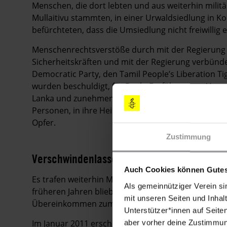
Menschen, die dort lebten und aus weiterhin milit
Mullaitivu stammten, in einer Urwaldsiedlung in K
befürchteten, dass die Umsiedlung nicht freiwillig 
Menschenrechtsverstöße durch mit der Regierung
Sicherheitskräften und mit der Regierung verbünde
Democratic Party, den Tamil People’s Liberation T
wurden beschuldigt, für Raub, Entführungen, Vergew
Lanka und zunehmend auch in anderen Landesteilen 
Personen, in ihre Heimatorte zurückkehrende Vert
Opfer.
Zustimmung
Verschwindenlassen
Auch Cookies können Gutes
Es trafen weiterhin Meldungen über das Verschwin
Als gemeinnütziger Verein si
früheren Jahren blieben unaufgeklärt. Die Regierung
mit unseren Seiten und Inhalt
Übereinkommen zum Schutz aller Personen vor dem
Unterstützer*innen auf Seite
Im Januar 2011 erschienen Augenzeugen vor der 
aber vorher deine Zustimmung