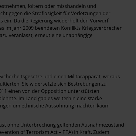
 festnehmen, foltern oder misshandeln und
cht gegen die Straflosigkeit für Verletzungen der
 ein. Da die Regierung wiederholt den Vorwurf
es im Jahr 2009 beendeten Konflikts Kriegsverbrechen
azu veranlasst, erneut eine unabhängige
f Sicherheitsgesetze und einen Militärapparat, woraus
ltierten. Sie widersetzte sich Bestrebungen zu
 2011 einen von der Opposition unterstützten
lehnte. Im Land gab es weiterhin eine starke
mühungen um ethnische Aussöhnung machten kaum
n fast ohne Unterbrechung geltenden Ausnahmezustand
revention of Terrorism Act – PTA) in Kraft. Zudem