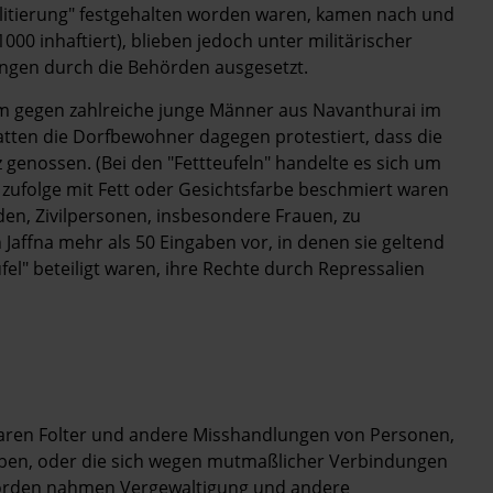
ilitierung" festgehalten worden waren, kamen nach und
00 inhaftiert), blieben jedoch unter militärischer
ungen durch die Behörden ausgesetzt.
m gegen zahlreiche junge Männer aus Navanthurai im
hatten die Dorfbewohner dagegen protestiert, dass die
tz genossen. (Bei den "Fettteufeln" handelte es sich um
 zufolge mit Fett oder Gesichtsfarbe beschmiert waren
n, Zivilpersonen, insbesondere Frauen, zu
 Jaffna mehr als 50 Eingaben vor, in denen sie geltend
fel" beteiligt waren, ihre Rechte durch Repressalien
 waren Folter und andere Misshandlungen von Personen,
aben, oder die sich wegen mutmaßlicher Verbindungen
Behörden nahmen Vergewaltigung und andere