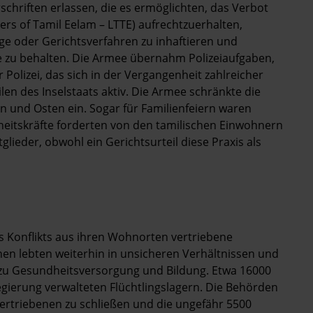
hriften erlassen, die es ermöglichten, das Verbot
ers of Tamil Eelam – LTTE) aufrechtzuerhalten,
ge oder Gerichtsverfahren zu inhaftieren und
le zu behalten. Die Armee übernahm Polizeiaufgaben,
Polizei, das sich in der Vergangenheit zahlreicher
ilen des Inselstaats aktiv. Die Armee schränkte die
 und Osten ein. Sogar für Familienfeiern waren
heitskräfte forderten von den tamilischen Einwohnern
glieder, obwohl ein Gerichtsurteil diese Praxis als
s Konflikts aus ihren Wohnorten vertriebene
en lebten weiterhin in unsicheren Verhältnissen und
 zu Gesundheitsversorgung und Bildung. Etwa 16000
ierung verwalteten Flüchtlingslagern. Die Behörden
Vertriebenen zu schließen und die ungefähr 5500