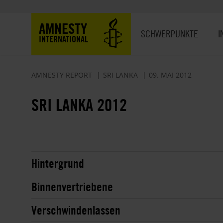
Direkt
zum
Hauptnavigation
AMNESTY
Inhalt
SCHWERPUNKTE
I
INTERNATIONAL
AMNESTY REPORT
SRI LANKA
09. MAI 2012
SRI LANKA 2012
Hintergrund
Binnenvertriebene
Verschwindenlassen