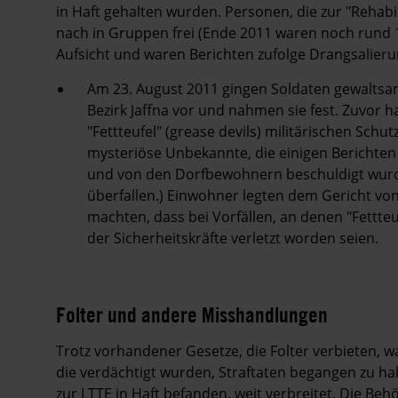
in Haft gehalten wurden. Personen, die zur "Rehab
nach in Gruppen frei (Ende 2011 waren noch rund 10
Aufsicht und waren Berichten zufolge Drangsalier
Am 23. August 2011 gingen Soldaten gewaltsa
Bezirk Jaffna vor und nahmen sie fest. Zuvor 
"Fettteufel" (grease devils) militärischen Schu
mysteriöse Unbekannte, die einigen Berichten
und von den Dorfbewohnern beschuldigt wurde
überfallen.) Einwohner legten dem Gericht von
machten, dass bei Vorfällen, an denen "Fettteu
der Sicherheitskräfte verletzt worden seien.
Folter und andere Misshandlungen
Trotz vorhandener Gesetze, die Folter verbieten,
die verdächtigt wurden, Straftaten begangen zu h
zur LTTE in Haft befanden, weit verbreitet. Die 