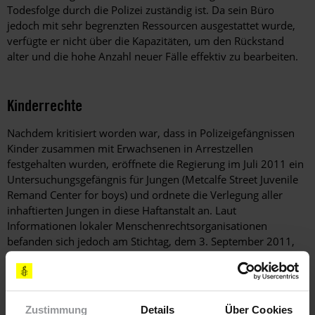
Todesfolge durch die Polizei zuständig ist. Da sein Büro
jedoch mit sehr begrenzten Ressourcen ausgestattet wurde,
verfügte er nicht über die Kapazitäten, um den Rückstand
alter und die hohe Anzahl neuer Fälle effektiv zu bearbeiten.
Kinderrechte
Nachdem kritisiert worden war, dass in Polizeigefängnissen
Kinder zusammen mit Erwachsenen in Arrestzellen
festgehalten wurden, eröffnete die Regierung im Juli 2011 ein
Untersuchungsgefängnis für Jungen (Metcalfe Street Juvenile
Remand Center for boys) und ordnete die Verlegung aller
inhaftierten Jungen in diese Haftanstalt an. Laut
Informationen lokaler Menschenrechtsorganisationen
befanden sich jedoch am Stichtag, dem 3. September 2011,
noch immer 28 Kinder in Polizeigefängnissen. Mädchen
waren weiterhin zusammen mit Erwachsenen eingesperrt.
Zustimmung
Details
Über Cookies