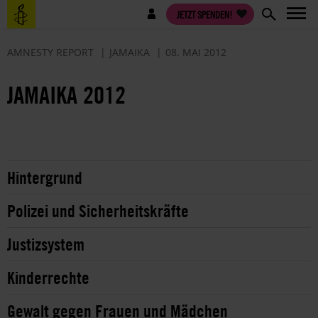
Direkt
Benutzermenü
JETZT SPENDEN!
zum
Inhalt
AMNESTY REPORT
JAMAIKA
08. MAI 2012
JAMAIKA 2012
Hintergrund
Polizei und Sicherheitskräfte
Justizsystem
Kinderrechte
Gewalt gegen Frauen und Mädchen