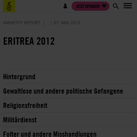
Direkt
Benutzermenü
JETZT SPENDEN!
zum
Inhalt
AMNESTY REPORT
07. MAI 2012
ERITREA 2012
Hintergrund
Gewaltlose und andere politische Gefangene
Religionsfreiheit
Militärdienst
Folter und andere Misshandlungen