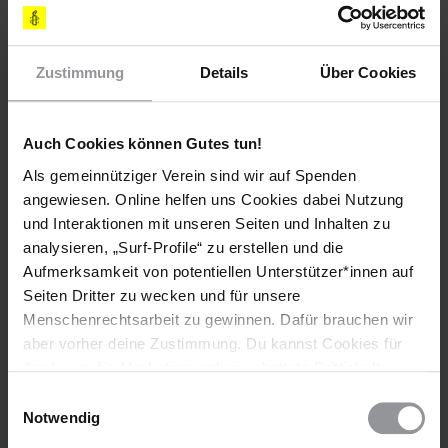
Behandlung seiner Malaria-Erkrankung verweigert
worden war.
Zustimmung
Details
Über Cookies
Militärdienst
Auch Cookies können Gutes tun!
Der Militärdienst war für Frauen und Männer ab 18 Jahren
Als gemeinnütziger Verein sind wir auf Spenden
obligatorisch. Alle Schüler mussten das letzte Schuljahr im
militärischen Ausbildungslager Sawa verbringen. Berichten
angewiesen. Online helfen uns Cookies dabei Nutzung
zufolge wurden Jugendliche, die erst 15 Jahre alt waren, bei
und Interaktionen mit unseren Seiten und Inhalten zu
Razzien zusammengetrieben und nach Sawa gebracht.
analysieren, „Surf-Profile“ zu erstellen und die
Aufmerksamkeit von potentiellen Unterstützer*innen auf
Der Militärdienst dauert eigentlich 18 Monate, wird aber
Seiten Dritter zu wecken und für unsere
häufig auf unbestimmte Zeit verlängert. Den
Menschenrechtsarbeit zu gewinnen. Dafür brauchen wir
Militärdienstleistenden werden geringe Löhne gezahlt, die
aber vorher deine Zustimmung. Du kannst Cookies für
nicht zur Deckung der Grundbedürfnisse ihrer Familien
ausreichen. Die Strafen für Deserteure und
Analysen, für Marketing und eingebettete Drittinhalte
Militärdienstverweigerer, die sich der Einberufung entziehen,
auch ablehnen, oder deine Meinung jederzeit später
Einwilligungsauswahl
sind drakonisch und schließen Folter und Haft ohne
wieder ändern. Diesen Banner kannst Du über den Link
Notwendig
Gerichtsverfahren ein.
im Footer schnell wieder aufrufen.