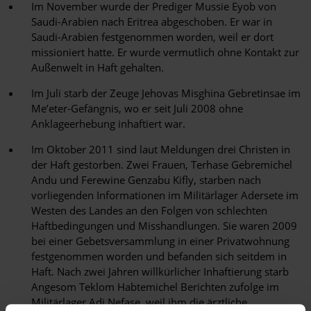
Im November wurde der Prediger Mussie Eyob von
Saudi-Arabien nach Eritrea abgeschoben. Er war in
Saudi-Arabien festgenommen worden, weil er dort
missioniert hatte. Er wurde vermutlich ohne Kontakt zur
Außenwelt in Haft gehalten.
Im Juli starb der Zeuge Jehovas Misghina Gebretinsae im
Me’eter-Gefängnis, wo er seit Juli 2008 ohne
Anklageerhebung inhaftiert war.
Im Oktober 2011 sind laut Meldungen drei Christen in
der Haft gestorben. Zwei Frauen, Terhase Gebremichel
Andu und Ferewine Genzabu Kifly, starben nach
vorliegenden Informationen im Militärlager Adersete im
Westen des Landes an den Folgen von schlechten
Haftbedingungen und Misshandlungen. Sie waren 2009
bei einer Gebetsversammlung in einer Privatwohnung
festgenommen worden und befanden sich seitdem in
Haft. Nach zwei Jahren willkürlicher Inhaftierung starb
Angesom Teklom Habtemichel Berichten zufolge im
Militärlager Adi Nefase, weil ihm die ärztliche