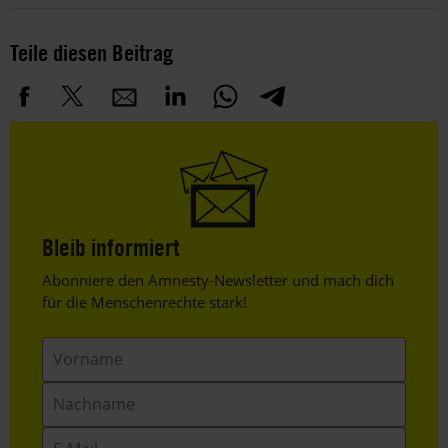
Teile diesen Beitrag
Bleib informiert
Header
Abonniere den Amnesty-Newsletter und mach dich
Text
für die Menschenrechte stark!
Vorname
Nachname
E-