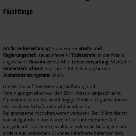
Flüchtlinge
Amtliche Bezeichnung:
Staat Eritrea
Staats- und
Regierungschef:
Isayas Afewerki
Todesstrafe:
in der Praxis
abgeschafft
Einwohner:
5,4 Mio.
Lebenserwartung:
61,6 Jahre
Kindersterblichkeit:
55,2 pro 1000 Lebendgeburten
Alphabetisierungsrate:
66,6%
Die Rechte auf freie Meinungsäußerung und
Vereinigungsfreiheit wurden 2011 massiv eingeschränkt.
Oppositionsparteien, unabhängige Medien, Organisationen
der Zivilgesellschaft und nicht anerkannte
Religionsgemeinschaften waren verboten. Der Militärdienst
war obligatorisch und wurde oft auf unbestimmte Zeit
ausgedehnt. Tausende gewaltlose politische Gefangene und
andere aus politischen Gründen Inhaftierte befanden sich