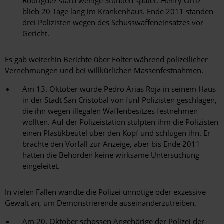
Rodríguez starb wenige Stunden später. Henry Ortiz
blieb 20 Tage lang im Krankenhaus. Ende 2011 standen
drei Polizisten wegen des Schusswaffeneinsatzes vor
Gericht.
Es gab weiterhin Berichte über Folter während polizeilicher
Vernehmungen und bei willkürlichen Massenfestnahmen.
Am 13. Oktober wurde Pedro Arias Roja in seinem Haus
in der Stadt San Cristobal von fünf Polizisten geschlagen,
die ihn wegen illegalen Waffenbesitzes festnehmen
wollten. Auf der Polizeistation stülpten ihm die Polizisten
einen Plastikbeutel über den Kopf und schlugen ihn. Er
brachte den Vorfall zur Anzeige, aber bis Ende 2011
hatten die Behörden keine wirksame Untersuchung
eingeleitet.
In vielen Fällen wandte die Polizei unnötige oder exzessive
Gewalt an, um Demonstrierende auseinanderzutreiben.
Am 20. Oktober schossen Angehörige der Polizei der