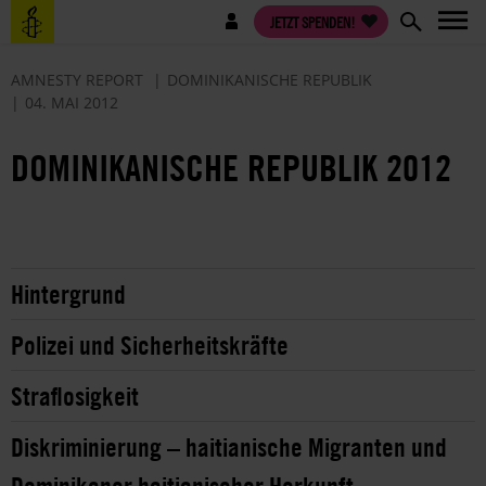
Direkt
Benutzermenü
JETZT SPENDEN!
zum
Inhalt
AMNESTY REPORT
DOMINIKANISCHE REPUBLIK
04. MAI 2012
DOMINIKANISCHE REPUBLIK 2012
Hintergrund
Polizei und Sicherheitskräfte
Straflosigkeit
Diskriminierung – haitianische Migranten und