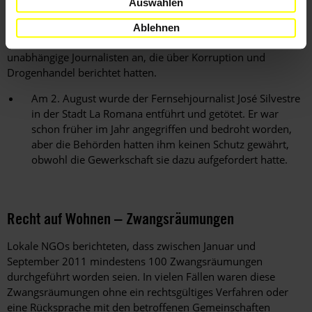
Auswählen
schikaniert oder tätlich angegriffen, in vielen Fällen von
Polizeibeamten. Im August prangerten 60 Journalisten eine
Ablehnen
von Staatsbeamten initiierte Verleumdungskampagne gegen
unabhängige Journalisten an, die über Korruption und
Drogenhandel berichtet hatten.
Am 2. August wurde der Fernsehjournalist José Silvestre
in der Stadt La Romana entführt und getötet. Er war
schon früher im Jahr angegriffen und bedroht worden,
aber die Behörden hatten ihm keinen Schutz gewährt,
obwohl die Gewerkschaft sie dazu aufgefordert hatte.
Recht auf Wohnen – Zwangsräumungen
Lokale NGOs berichteten, dass zwischen Januar und
September 2011 mindestens 100 Zwangsräumungen
durchgeführt worden seien. In vielen Fällen waren diese
Zwangsräumungen ohne ein rechtsgültiges Verfahren oder
eine Rücksprache mit den betroffenen Gemeinschaften