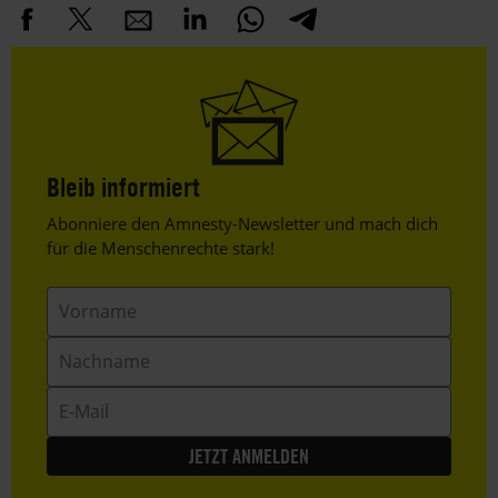
Bleib informiert
Header
Abonniere den Amnesty-Newsletter und mach dich
Text
für die Menschenrechte stark!
Vorname
Nachname
E-
Mail