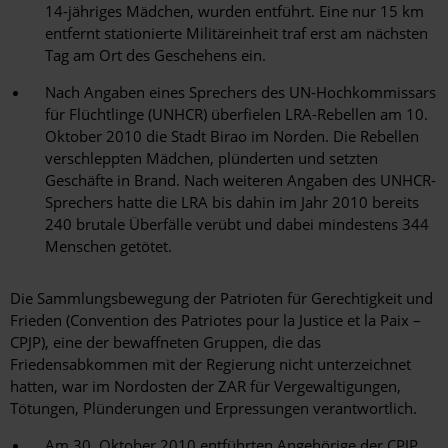
14-jähriges Mädchen, wurden entführt. Eine nur 15 km
entfernt stationierte Militäreinheit traf erst am nächsten
Tag am Ort des Geschehens ein.
Nach Angaben eines Sprechers des UN-Hochkommissars
für Flüchtlinge (UNHCR) überfielen LRA-Rebellen am 10.
Oktober 2010 die Stadt Birao im Norden. Die Rebellen
verschleppten Mädchen, plünderten und setzten
Geschäfte in Brand. Nach weiteren Angaben des UNHCR-
Sprechers hatte die LRA bis dahin im Jahr 2010 bereits
240 brutale Überfälle verübt und dabei mindestens 344
Menschen getötet.
Die Sammlungsbewegung der Patrioten für Gerechtigkeit und
Frieden (Convention des Patriotes pour la Justice et la Paix –
CPJP), eine der bewaffneten Gruppen, die das
Friedensabkommen mit der Regierung nicht unterzeichnet
hatten, war im Nordosten der ZAR für Vergewaltigungen,
Tötungen, Plünderungen und Erpressungen verantwortlich.
Am 30. Oktober 2010 entführten Angehörige der CPJP