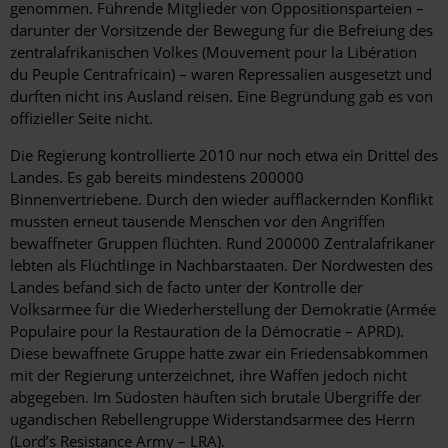
genommen. Führende Mitglieder von Oppositionsparteien –
darunter der Vorsitzende der Bewegung für die Befreiung des
zentralafrikanischen Volkes (Mouvement pour la Libération
du Peuple Centrafricain) – waren Repressalien ausgesetzt und
durften nicht ins Ausland reisen. Eine Begründung gab es von
offizieller Seite nicht.
Die Regierung kontrollierte 2010 nur noch etwa ein Drittel des
Landes. Es gab bereits mindestens 200000
Binnenvertriebene. Durch den wieder aufflackernden Konflikt
mussten erneut tausende Menschen vor den Angriffen
bewaffneter Gruppen flüchten. Rund 200000 Zentralafrikaner
lebten als Flüchtlinge in Nachbarstaaten. Der Nordwesten des
Landes befand sich de facto unter der Kontrolle der
Volksarmee für die Wiederherstellung der Demokratie (Armée
Populaire pour la Restauration de la Démocratie – APRD).
Diese bewaffnete Gruppe hatte zwar ein Friedensabkommen
mit der Regierung unterzeichnet, ihre Waffen jedoch nicht
abgegeben. Im Südosten häuften sich brutale Übergriffe der
ugandischen Rebellengruppe Widerstandsarmee des Herrn
(Lord’s Resistance Army – LRA).