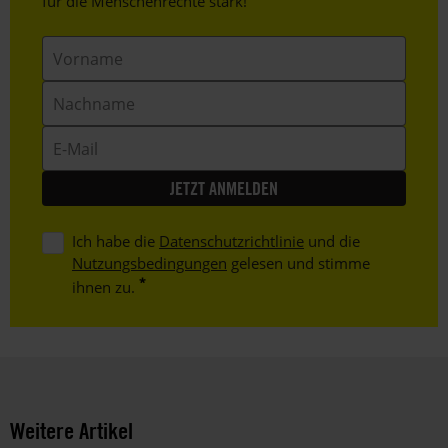
Text
für die Menschenrechte stark!
Vorname
Nachname
E-
Mail
Ich habe die
Datenschutzrichtlinie
und die
Nutzungsbedingungen
gelesen und stimme
ihnen zu.
Weitere Artikel