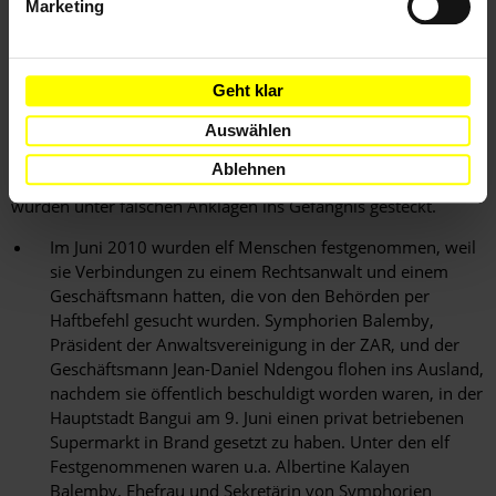
Marketing
der ZAR ausgeliefert.
Geht klar
Gewaltlose politische Gefangene
Auswählen
Personen, die als Kritiker der Regierung galten, Verbindungen
Ablehnen
zu Regierungskritikern hatten oder mit ihnen verwandt waren,
wurden unter falschen Anklagen ins Gefängnis gesteckt.
Im Juni 2010 wurden elf Menschen festgenommen, weil
sie Verbindungen zu einem Rechtsanwalt und einem
Geschäftsmann hatten, die von den Behörden per
Haftbefehl gesucht wurden. Symphorien Balemby,
Präsident der Anwaltsvereinigung in der ZAR, und der
Geschäftsmann Jean-Daniel Ndengou flohen ins Ausland,
nachdem sie öffentlich beschuldigt worden waren, in der
Hauptstadt Bangui am 9. Juni einen privat betriebenen
Supermarkt in Brand gesetzt zu haben. Unter den elf
Festgenommenen waren u.a. Albertine Kalayen
Balemby, Ehefrau und Sekretärin von Symphorien