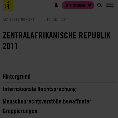
Direkt
Benutzermenü
JETZT SPENDEN!
zum
Inhalt
AMNESTY REPORT
10. MAI 2011
ZENTRALAFRIKANISCHE REPUBLIK
2011
Hintergrund
Internationale Rechtsprechung
Menschenrechtsverstöße bewaffneter
Gruppierungen