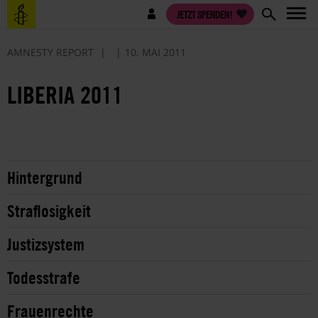
Direkt
Benutzermenü
JETZT SPENDEN!
zum
Inhalt
AMNESTY REPORT
10. MAI 2011
LIBERIA 2011
Hintergrund
Straflosigkeit
Justizsystem
Todesstrafe
Frauenrechte