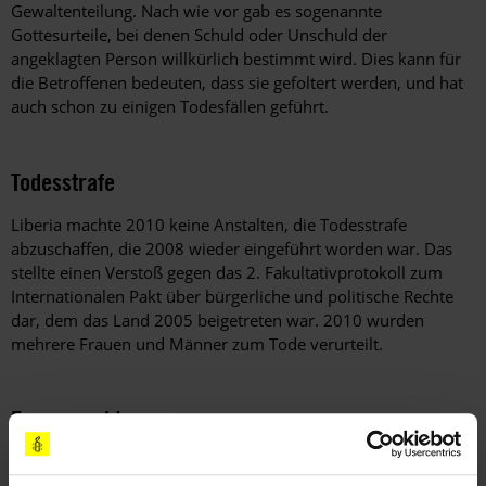
Gewaltenteilung. Nach wie vor gab es sogenannte
Gottesurteile, bei denen Schuld oder Unschuld der
angeklagten Person willkürlich bestimmt wird. Dies kann für
die Betroffenen bedeuten, dass sie gefoltert werden, und hat
auch schon zu einigen Todesfällen geführt.
Todesstrafe
Liberia machte 2010 keine Anstalten, die Todesstrafe
abzuschaffen, die 2008 wieder eingeführt worden war. Das
stellte einen Verstoß gegen das 2. Fakultativprotokoll zum
Internationalen Pakt über bürgerliche und politische Rechte
dar, dem das Land 2005 beigetreten war. 2010 wurden
mehrere Frauen und Männer zum Tode verurteilt.
Frauenrechte
Vergewaltigungen und andere Formen sexueller Gewalt