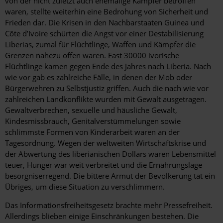
von der nicht zuletzt auch ehemalige Kämpfer betroffen
waren, stellte weiterhin eine Bedrohung von Sicherheit und
Frieden dar. Die Krisen in den Nachbarstaaten Guinea und
Côte d’Ivoire schürten die Angst vor einer Destabilisierung
Liberias, zumal für Flüchtlinge, Waffen und Kämpfer die
Grenzen nahezu offen waren. Fast 30000 ivorische
Flüchtlinge kamen gegen Ende des Jahres nach Liberia. Nach
wie vor gab es zahlreiche Fälle, in denen der Mob oder
Bürgerwehren zu Selbstjustiz griffen. Auch die nach wie vor
zahlreichen Landkonflikte wurden mit Gewalt ausgetragen.
Gewaltverbrechen, sexuelle und häusliche Gewalt,
Kindesmissbrauch, Genitalverstümmelungen sowie
schlimmste Formen von Kinderarbeit waren an der
Tagesordnung. Wegen der weltweiten Wirtschaftskrise und
der Abwertung des liberianischen Dollars waren Lebensmittel
teuer, Hunger war weit verbreitet und die Ernährungslage
besorgniserregend. Die bittere Armut der Bevölkerung tat ein
Übriges, um diese Situation zu verschlimmern.
Das Informationsfreiheitsgesetz brachte mehr Pressefreiheit.
Allerdings blieben einige Einschränkungen bestehen. Die