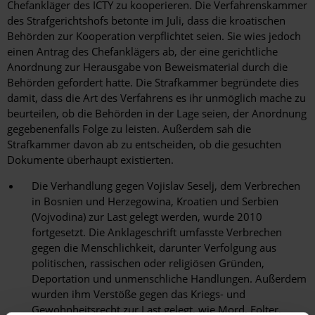
Chefankläger des ICTY zu kooperieren. Die Verfahrenskammer
des Strafgerichtshofs betonte im Juli, dass die kroatischen
Behörden zur Kooperation verpflichtet seien. Sie wies jedoch
einen Antrag des Chefanklägers ab, der eine gerichtliche
Anordnung zur Herausgabe von Beweismaterial durch die
Behörden gefordert hatte. Die Strafkammer begründete dies
damit, dass die Art des Verfahrens es ihr unmöglich mache zu
beurteilen, ob die Behörden in der Lage seien, der Anordnung
gegebenenfalls Folge zu leisten. Außerdem sah die
Strafkammer davon ab zu entscheiden, ob die gesuchten
Dokumente überhaupt existierten.
Die Verhandlung gegen Vojislav Seselj, dem Verbrechen
in Bosnien und Herzegowina, Kroatien und Serbien
(Vojvodina) zur Last gelegt werden, wurde 2010
fortgesetzt. Die Anklageschrift umfasste Verbrechen
gegen die Menschlichkeit, darunter Verfolgung aus
politischen, rassischen oder religiösen Gründen,
Deportation und unmenschliche Handlungen. Außerdem
wurden ihm Verstöße gegen das Kriegs- und
Gewohnheitsrecht zur Last gelegt, wie Mord, Folter,