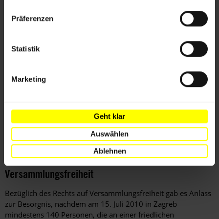
Beweismaterial vorgelegt. Im Laufe des Jahres wurden
Datenschutzerklärung
die Verhandlungstermine aufgrund des schlechten
Präferenzen
Gesundheitszustands von Jovica Stanisic von der
Verfahrenskammer wiederholt verlegt. Weitere
Statistik
Verzögerungen entstanden durch den Tod des führenden
Rechtsbeistands von Franko Simatovic im Jahr 2009.
Im Dezember 2010 revidierte die Berufungskammer des
Marketing
ICTY das Urteil gegen Veselin Sljivancanin, der im
November 1991 wegen Beihilfe zum Mord an 194
Kriegsgefangenen nach dem Sturz von Vukovar schuldig
Geht klar
befunden worden war, und verkürzte das Strafmaß von
17 auf zehn Jahre Haft.
Auswählen
Ablehnen
Versammlungsfreiheit
Bezüglich des Rechts auf Versammlungsfreiheit gab es Anlass
zur Besorgnis, nachdem am 15. Juli 2010 in Zagreb
mindestens 140 Personen, die an einer friedlichen