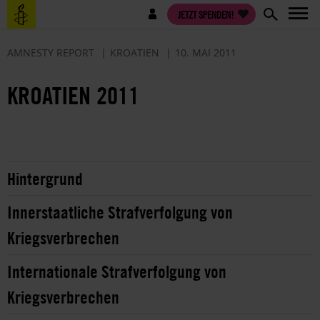
Direkt
Benutzermenü
JETZT SPENDEN!
zum
Inhalt
AMNESTY REPORT
KROATIEN
10. MAI 2011
KROATIEN 2011
Hintergrund
Innerstaatliche Strafverfolgung von
Kriegsverbrechen
Internationale Strafverfolgung von
Kriegsverbrechen