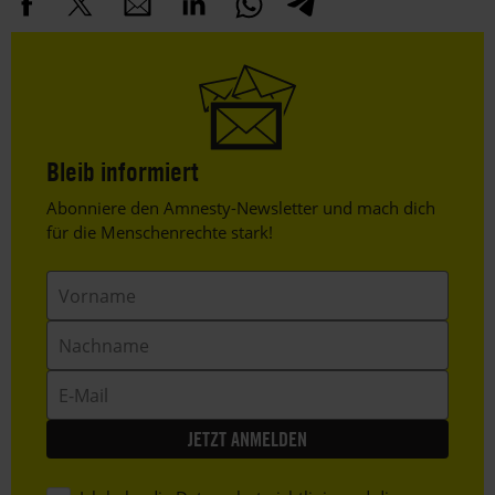
Bleib informiert
Header
Abonniere den Amnesty-Newsletter und mach dich
Text
für die Menschenrechte stark!
Vorname
Nachname
E-
Mail