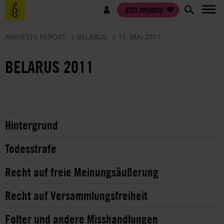
Direkt
Benutzermenü
JETZT SPENDEN!
zum
Inhalt
AMNESTY REPORT
BELARUS
11. MAI 2011
BELARUS 2011
Hintergrund
Todesstrafe
Recht auf freie Meinungsäußerung
Recht auf Versammlungsfreiheit
Folter und andere Misshandlungen