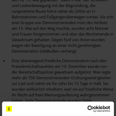
und Lesbenbewegung mit der Begründung, die
vorgesehene Route führe näher als 200m an U-
Bahnstationen und Fußgängerüberwegen vorbei. Als sich
eine Gruppe von Demonstrierenden trotz des Verbots
am 15. Mai auf den Weg machte, wurden acht Männer
und Frauen festgenommen und über das Wochenende in
Gewahrsam gehalten. Gegen fünf von ihnen wurden
wegen der Beteiligung an einer nicht genehmigten
Demonstration Geldbußen verhängt.
Eine überwiegend friedliche Demonstration nach den
Präsidentschaftswahlen am 19. Dezember wurde von
der Bereitschaftspolizei gewaltsam aufgelöst. Man legte
mehr als 700 Demonstrierenden Ordnungswidrigkeiten
zur Last und nahm sie für zehn bis 15 Tage in Haft. Sie
wurden willkürlich inhaftiert, weil sie auf friedliche Weise
ihr Recht auf freie Meinungsäußerung wahrgenommen
hatten. Viele Demonstrierende wurden Opfer
unverhältnismäßiger Gewaltanwendung durch die
Polizei.