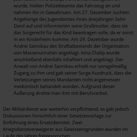
wurde, hielten Polizeibeamte das Fahrzeug an und
nahmen ihn in Gewahrsam. Am 27. Dezember suchten
Angehörige des Jugendamtes ihren dreijährigen Sohn
Danil auf und informierten seine Großmutter, dass sie
das Sorgerecht für das Kind beantragen solle, da er sonst
in ein Kinderheim komme. Am 29. Dezember wurde
Andrei Sannikau des Straftatbestands der Organisation
von Massenunruhen angeklagt. Irina Chalip wurde
anschließend ebenfalls inhaftiert und angeklagt. Der
Anwalt von Andrei Sannikau erhielt nur unregelmäßig
Zugang zu ihm und gab seiner Sorge Ausdruck, dass die
Verletzungen seines Mandanten nicht angemessen
medizinisch behandelt würden. Aufgrund dieser
Äußerung drohte man ihm mit Berufsverbot.
Der Militärdienst war weiterhin verpflichtend, es gab jedoch
Diskussionen hinsichtlich einer Gesetzesvorlage zur
Einführung eines Ersatzdienstes. Zwei
Kriegsdienstverweigerer aus Gewissensgründen wurden im
Laufe des Jahres freigesprochen.