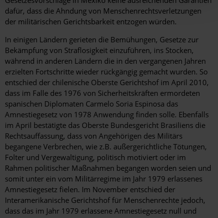
Gesetzesvorschläge in Mexiko keine ausreichenden Garantien
dafür, dass die Ahndung von Menschenrechtsverletzungen
der militärischen Gerichtsbarkeit entzogen würden.
In einigen Ländern gerieten die Bemühungen, Gesetze zur
Bekämpfung von Straflosigkeit einzuführen, ins Stocken,
während in anderen Ländern die in den vergangenen Jahren
erzielten Fortschritte wieder rückgängig gemacht wurden. So
entschied der chilenische Oberste Gerichtshof im April 2010,
dass im Falle des 1976 von Sicherheitskräften ermordeten
spanischen Diplomaten Carmelo Soria Espinosa das
Amnestiegesetz von 1978 Anwendung finden solle. Ebenfalls
im April bestätigte das Oberste Bundesgericht Brasiliens die
Rechtsauffassung, dass von Angehörigen des Militärs
begangene Verbrechen, wie z.B. außergerichtliche Tötungen,
Folter und Vergewaltigung, politisch motiviert oder im
Rahmen politischer Maßnahmen begangen worden seien und
somit unter ein vom Militärregime im Jahr 1979 erlassenes
Amnestiegesetz fielen. Im November entschied der
Interamerikanische Gerichtshof für Menschenrechte jedoch,
dass das im Jahr 1979 erlassene Amnestiegesetz null und