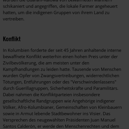
schikaniert und angegriffen, die lokale Farmer angeheuert
hatten, um die indigenen Gruppen von ihrem Land zu
vertreiben.
Konflikt
In Kolumbien forderte der seit 45 Jahren anhaltende interne
bewaffnete Konflikt weiterhin einen hohen Preis unter der
Zivilbevölkerung, die am meisten unter den
Kampfhandlungen zu leiden hatte. Tausende von Menschen
wurden Opfer von Zwangsvertreibungen, widerrechtlichen
Tötungen, Entführungen oder des "Verschwindenlassens"
durch Guerillagruppen, Sicherheitskräfte und Paramilitärs.
Dabei nahmen die Konfliktparteien insbesondere
gesellschaftliche Randgruppen wie Angehörige indigener
Völker, Afro-Kolumbianer, Gemeinschaften von Kleinbauern
sowie in Armut lebende Stadtbewohner ins Visier. Das
Versprechen des neugewählten Präsidenten Juan Manuel
Santos Calderón, er werde den Menschenrechten und dem