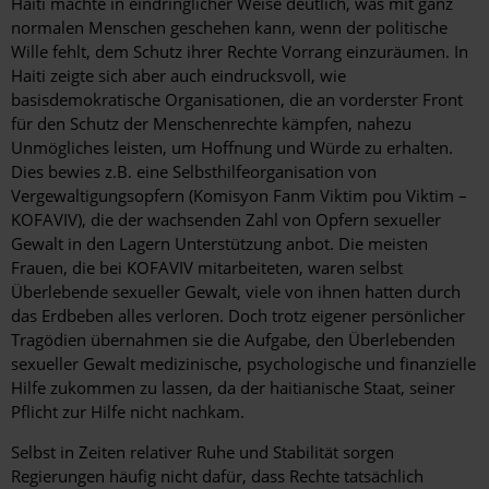
Haiti machte in eindringlicher Weise deutlich, was mit ganz
normalen Menschen geschehen kann, wenn der politische
Wille fehlt, dem Schutz ihrer Rechte Vorrang einzuräumen. In
Haiti zeigte sich aber auch eindrucksvoll, wie
basisdemokratische Organisationen, die an vorderster Front
für den Schutz der Menschenrechte kämpfen, nahezu
Unmögliches leisten, um Hoffnung und Würde zu erhalten.
Dies bewies z.B. eine Selbsthilfeorganisation von
Vergewaltigungsopfern (Komisyon Fanm Viktim pou Viktim –
KOFAVIV), die der wachsenden Zahl von Opfern sexueller
Gewalt in den Lagern Unterstützung anbot. Die meisten
Frauen, die bei KOFAVIV mitarbeiteten, waren selbst
Überlebende sexueller Gewalt, viele von ihnen hatten durch
das Erdbeben alles verloren. Doch trotz eigener persönlicher
Tragödien übernahmen sie die Aufgabe, den Überlebenden
sexueller Gewalt medizinische, psychologische und finanzielle
Hilfe zukommen zu lassen, da der haitianische Staat, seiner
Pflicht zur Hilfe nicht nachkam.
Selbst in Zeiten relativer Ruhe und Stabilität sorgen
Regierungen häufig nicht dafür, dass Rechte tatsächlich