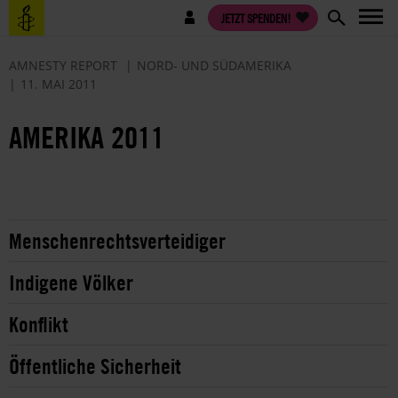
Direkt
Benutzermenü
JETZT SPENDEN!
zum
Inhalt
AMNESTY REPORT
NORD- UND SÜDAMERIKA
11. MAI 2011
AMERIKA 2011
Menschenrechtsverteidiger
Indigene Völker
Konflikt
Öffentliche Sicherheit