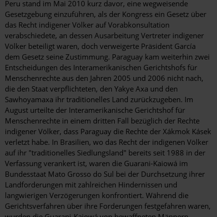
Peru stand im Mai 2010 kurz davor, eine wegweisende
Gesetzgebung einzuführen, als der Kongress ein Gesetz über
das Recht indigener Völker auf Vorabkonsultation
verabschiedete, an dessen Ausarbeitung Vertreter indigener
Völker beteiligt waren, doch verweigerte Präsident García
dem Gesetz seine Zustimmung. Paraguay kam weiterhin zwei
Entscheidungen des Interamerikanischen Gerichtshofs für
Menschenrechte aus den Jahren 2005 und 2006 nicht nach,
die den Staat verpflichteten, den Yakye Axa und den
Sawhoyamaxa ihr traditionelles Land zurückzugeben. Im
August urteilte der Interamerikanische Gerichtshof für
Menschenrechte in einem dritten Fall bezüglich der Rechte
indigener Völker, dass Paraguay die Rechte der Xákmok Kásek
verletzt habe. In Brasilien, wo das Recht der indigenen Völker
auf ihr "traditionelles Siedlungsland" bereits seit 1988 in der
Verfassung verankert ist, waren die Guarani-Kaiowá im
Bundesstaat Mato Grosso do Sul bei der Durchsetzung ihrer
Landforderungen mit zahlreichen Hindernissen und
langwierigen Verzögerungen konfrontiert. Während die
Gerichtsverfahren über ihre Forderungen festgefahren waren,
wurden die Guarani-Kaiowá von bewaffneten Männern