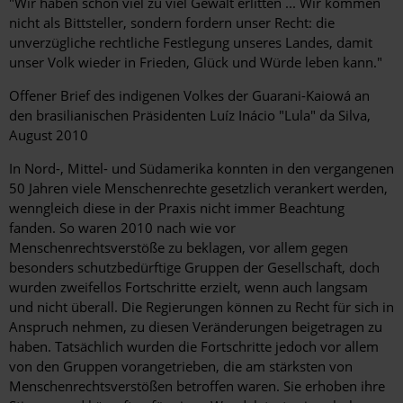
"Wir haben schon viel zu viel Gewalt erlitten ... Wir kommen
nicht als Bittsteller, sondern fordern unser Recht: die
unverzügliche rechtliche Festlegung unseres Landes, damit
unser Volk wieder in Frieden, Glück und Würde leben kann."
Offener Brief des indigenen Volkes der Guarani-Kaiowá an
den brasilianischen Präsidenten Luíz Inácio "Lula" da Silva,
August 2010
In Nord-, Mittel- und Südamerika konnten in den vergangenen
50 Jahren viele Menschenrechte gesetzlich verankert werden,
wenngleich diese in der Praxis nicht immer Beachtung
fanden. So waren 2010 nach wie vor
Menschenrechtsverstöße zu beklagen, vor allem gegen
besonders schutzbedürftige Gruppen der Gesellschaft, doch
wurden zweifellos Fortschritte erzielt, wenn auch langsam
und nicht überall. Die Regierungen können zu Recht für sich in
Anspruch nehmen, zu diesen Veränderungen beigetragen zu
haben. Tatsächlich wurden die Fortschritte jedoch vor allem
von den Gruppen vorangetrieben, die am stärksten von
Menschenrechtsverstößen betroffen waren. Sie erhoben ihre