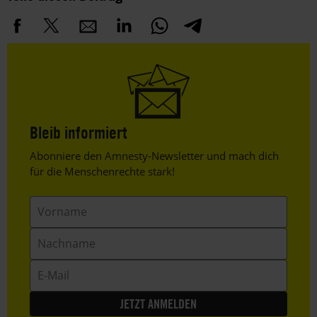
Bleib informiert
Header
Abonniere den Amnesty-Newsletter und mach dich
Text
für die Menschenrechte stark!
Vorname
Nachname
E-
Mail