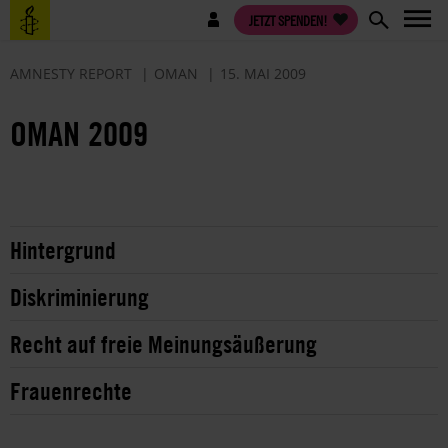
Direkt
Benutzermenü
JETZT SPENDEN!
zum
Inhalt
AMNESTY REPORT
OMAN
15. MAI 2009
OMAN 2009
Hintergrund
Diskriminierung
Recht auf freie Meinungsäußerung
Frauenrechte