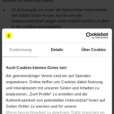
Arbeiter im Hafen von Salala.
Ali al-Zuwaydi, ein Autor der Nachrichten-Internetseite
des Sublat Oman Forum, wurde von der
Staatsanwaltschaft wegen eines Artikels verhört, in dem
er der größten staatseigenen
Telekommunikationsgesellschaft Misswirtschaft in Bezug
auf Verwaltung und Finanzen vorgeworfen hatte. Er
wurde nach dem Verhör wieder freigelassen.
Zustimmung
Details
Über Cookies
Frauenrechte
Auch Cookies können Gutes tun!
Frauen waren nach wie vor in Gesetz und Praxis
Als gemeinnütziger Verein sind wir auf Spenden
Diskriminierungen ausgesetzt. Dies betraf vor allem das
angewiesen. Online helfen uns Cookies dabei Nutzung
Personenstandsrecht, das Erwerbsleben sowie ihre
und Interaktionen mit unseren Seiten und Inhalten zu
Unterordnung unter einen männlichen Vormund. Im
analysieren, „Surf-Profile“ zu erstellen und die
November 2008 kündigte die Regierung an, das Gesetz zum
Aufmerksamkeit von potentiellen Unterstützer*innen auf
Erwerb von regierungseigenem Bauland zu ändern und
Seiten Dritter zu wecken und für unsere
Frauen diesbezüglich die gleichen Rechte wie Männern
Menschenrechtsarbeit zu gewinnen. Dafür brauchen wir