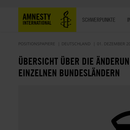
Direkt
zum
Hauptnavigation
AMNESTY
Inhalt
SCHWERPUNKTE
I
INTERNATIONAL
POSITIONSPAPIERE
DEUTSCHLAND
01. DEZEMBER 2
ÜBERSICHT ÜBER DIE ÄNDERUN
EINZELNEN BUNDESLÄNDERN