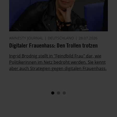
AMNESTY JOURNAL
DEUTSCHLAND
28.07.2026
Digitaler Frauenhass: Den Trollen trotzen
Ingrid Brodnig stellt in "Feindbild Frau" dar, wie
Politikerinnen im Netz bedroht werden. Sie kennt
aber auch Strategien gegen digitalen Frauenhass.