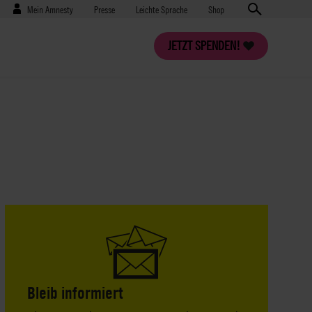
Benutzermenü
Presse
Mein Amnesty
Presse
Leichte Sprache
Shop
JETZT SPENDEN!
Bleib informiert