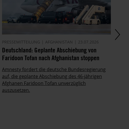
PRESSEMITTEILUNG
AFGHANISTAN
23.07.2026
AM
Deutschland: Geplante Abschiebung von
Sh
Faridoon Tofan nach Afghanistan stoppen
Li
Amnesty fordert die deutsche Bundesregierung
Ir
auf, die geplante Abschiebung des 46-jährigen
Po
Afghanen Faridoon Tofan unverzüglich
auszusetzen.