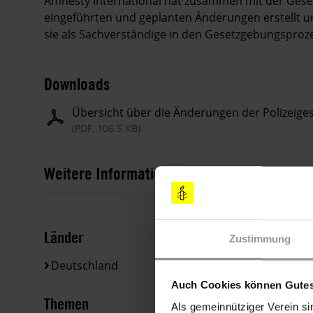
Amnesty International hat zusammen mit der Gesell
eingeführten und geplanten Änderungen erstellt u
sie als Sachverständige in den Gesetzgebungspro
Downloads
Übersicht über die Änderungen der Polizeige
(PDF, 106.5 KB)
Weitere Informationen
Länder
Zustimmung
Deutschland
Auch Cookies können Gutes
Themen
Als gemeinnütziger Verein si