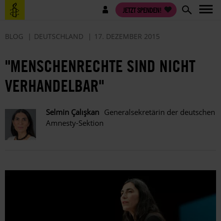
Direkt
Benutzermenü
JETZT SPENDEN!
zum
Inhalt
BLOG
DEUTSCHLAND
17. DEZEMBER 2015
"MENSCHENRECHTE SIND NICHT
VERHANDELBAR"
Selmin Çalışkan
Generalsekretärin der deutschen
Amnesty-Sektion