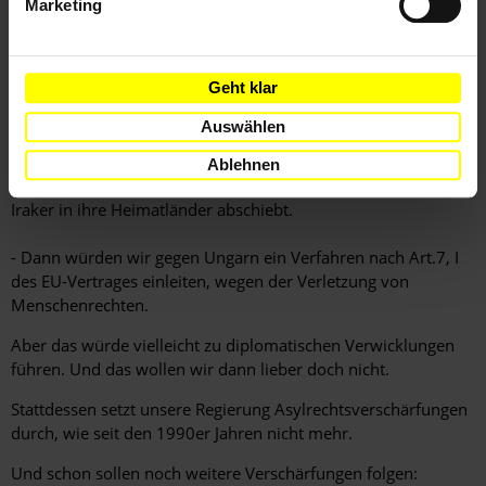
Marketing
menschenrechtsverletzenden Ländern wie Eritrea an einen
Tisch setzen, um Kooperationen im Migrationsmanagement
abzuschließen.
Geht klar
- Gegenvorschlag: Dann würden wir dringend notwendige
Auswählen
Unterstützung der Türkei bei der Aufnahme von Flüchtlingen
nicht daran koppeln, dass die Türkei der neue europäische
Ablehnen
Grenzwächter wird. Ein Grenzwächter, der aktuell Syrer und
Iraker in ihre Heimatländer abschiebt.
- Dann würden wir gegen Ungarn ein Verfahren nach Art.7, I
des EU-Vertrages einleiten, wegen der Verletzung von
Menschenrechten.
Aber das würde vielleicht zu diplomatischen Verwicklungen
führen. Und das wollen wir dann lieber doch nicht.
Stattdessen setzt unsere Regierung Asylrechtsverschärfungen
durch, wie seit den 1990er Jahren nicht mehr.
Und schon sollen noch weitere Verschärfungen folgen: