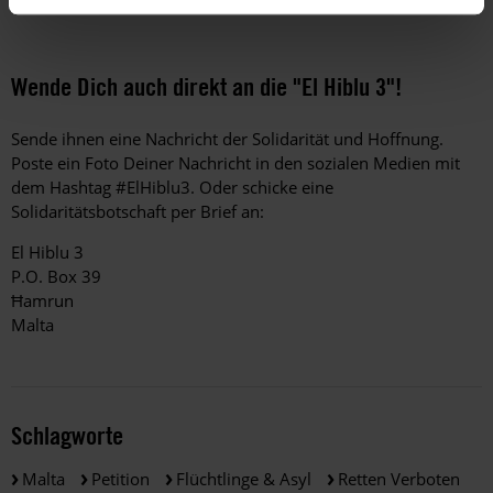
Wende Dich auch direkt an die "El Hiblu 3"!
Sende ihnen eine Nachricht der Solidarität und Hoffnung.
Poste ein Foto Deiner Nachricht in den sozialen Medien mit
dem Hashtag #ElHiblu3. Oder schicke eine
Solidaritätsbotschaft per Brief an:
El Hiblu 3
P.O. Box 39
Ħamrun
Malta
Schlagworte
Malta
Petition
Flüchtlinge & Asyl
Retten Verboten