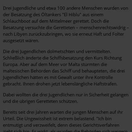
Drei Jugendliche und etwa 100 andere Menschen wurden von
der Besatzung des Öltankers "El Hiblu" aus einem
Schlauchboot auf dem Mittelmeer gerettet. Doch die
Besatzung versuchte die Geretteten – menschenrechtswidrig –
nach Libyen zurückzubringen, wo sie erneut Haft und Folter
ausgesetzt wären.
Die drei Jugendlichen dolmetschten und vermittelten.
Schließlich änderte die Schiffsbesatzung den Kurs Richtung
Europa. Aber auf dem Meer vor Malta stürmten die
maltesischen Behörden das Schiff und behaupteten, die drei
Jugendlichen hätten es mit Gewalt unter ihre Kontrolle
gebracht. Ihnen drohen jetzt lebenslängliche Haftstrafen.
Dabei wollten die drei Jugendlichen nur in Sicherheit gelangen
und die übrigen Geretteten schützen.
Bereits seit drei Jahren warten die jungen Menschen auf ihr
Urteil. Die Ungewissheit ist extrem belastend. "Ich bin
entmutigt und verzweifelt, denn dieses Gerichtsverfahren
zieht sich hin. Es wirkt, als würden die Behörden sich weigern,