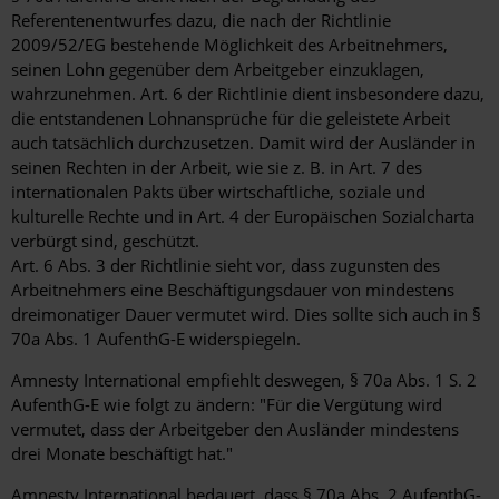
Referentenentwurfes dazu, die nach der Richtlinie
2009/52/EG bestehende Möglichkeit des Arbeitnehmers,
seinen Lohn gegenüber dem Arbeitgeber einzuklagen,
wahrzunehmen. Art. 6 der Richtlinie dient insbesondere dazu,
die entstandenen Lohnansprüche für die geleistete Arbeit
auch tatsächlich durchzusetzen. Damit wird der Ausländer in
seinen Rechten in der Arbeit, wie sie z. B. in Art. 7 des
internationalen Pakts über wirtschaftliche, soziale und
kulturelle Rechte und in Art. 4 der Europäischen Sozialcharta
verbürgt sind, geschützt.
Art. 6 Abs. 3 der Richtlinie sieht vor, dass zugunsten des
Arbeitnehmers eine Beschäftigungsdauer von mindestens
dreimonatiger Dauer vermutet wird. Dies sollte sich auch in §
70a Abs. 1 AufenthG-E widerspiegeln.
Amnesty International empfiehlt deswegen, § 70a Abs. 1 S. 2
AufenthG-E wie folgt zu ändern: "Für die Vergütung wird
vermutet, dass der Arbeitgeber den Ausländer mindestens
drei Monate beschäftigt hat."
Amnesty International bedauert, dass § 70a Abs. 2 AufenthG-