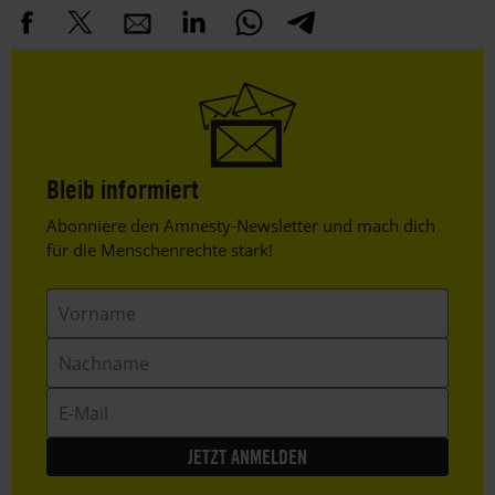
Bleib informiert
Header
Abonniere den Amnesty-Newsletter und mach dich
Text
für die Menschenrechte stark!
Vorname
Nachname
E-
Mail