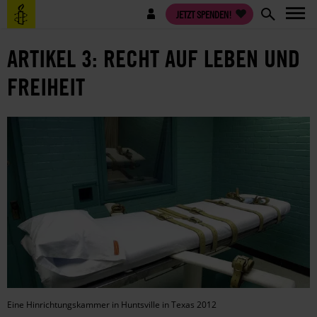
Direkt
Benutzermenü
JETZT SPENDEN!
zum
Inhalt
ARTIKEL 3: RECHT AUF LEBEN UND
FREIHEIT
Eine Hinrichtungskammer in Huntsville in Texas 2012