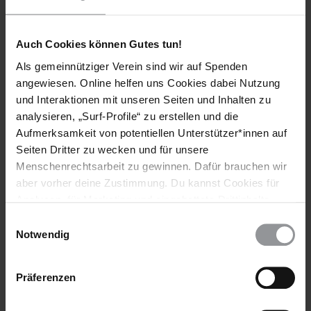
gegen die Menschlichkeit
Ein neuer Amnesty-Bericht dokumentiert Verbrechen gegen
Auch Cookies können Gutes tun!
die Menschlichkeit an Rohingya und benennt Verantwortliche
Als gemeinnütziger Verein sind wir auf Spenden
aus den obersten Rängen von Militär und Polizei.
angewiesen. Online helfen uns Cookies dabei Nutzung
und Interaktionen mit unseren Seiten und Inhalten zu
analysieren, „Surf-Profile“ zu erstellen und die
Aufmerksamkeit von potentiellen Unterstützer*innen auf
Seiten Dritter zu wecken und für unsere
Menschenrechtsarbeit zu gewinnen. Dafür brauchen wir
Schlagworte
aber vorher deine Zustimmung. Du kannst Cookies für
Todesstrafe
Analysen, für Marketing und eingebettete Drittinhalte
auch ablehnen, oder deine Meinung jederzeit später
Einwilligungsauswahl
wieder ändern. Diesen Banner kannst Du über den Link
Notwendig
im Footer schnell wieder aufrufen.
Teile diesen Beitrag
Datenschutzerklärung
Präferenzen