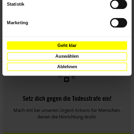
Statistik
THEMEN
Marketing
Todesstrafe
Geht klar
Auswählen
Ablehnen
Setz dich gegen die Todesstrafe ein!
Mach mit bei unseren Urgent Actions für Menschen,
denen die Hinrichtung droht.