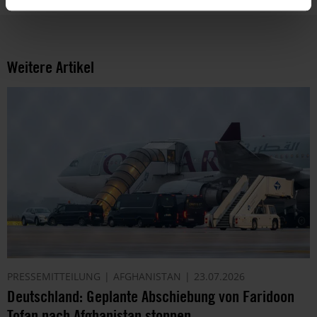
Weitere Artikel
PRESSEMITTEILUNG
AFGHANISTAN
23.07.2026
Deutschland: Geplante Abschiebung von Faridoon
Tofan nach Afghanistan stoppen