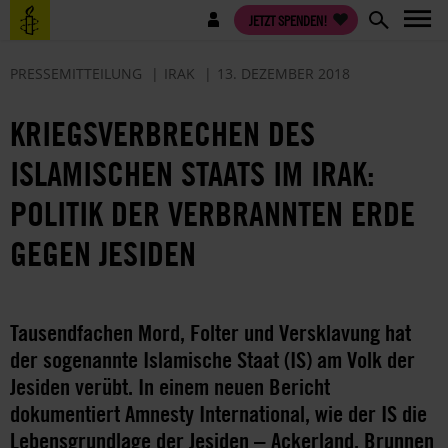
Direkt
Benutzermenü
JETZT SPENDEN!
zum
Inhalt
PRESSEMITTEILUNG
IRAK
13. DEZEMBER 2018
KRIEGSVERBRECHEN DES
ISLAMISCHEN STAATS IM IRAK:
POLITIK DER VERBRANNTEN ERDE
GEGEN JESIDEN
Tausendfachen Mord, Folter und Versklavung hat
der sogenannte Islamische Staat (IS) am Volk der
Jesiden verübt. In einem neuen Bericht
dokumentiert Amnesty International, wie der IS die
Lebensgrundlage der Jesiden – Ackerland, Brunnen