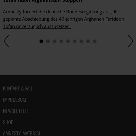
Amnesty fordert die deutsche Bundesregierung auf, die
geplante Abschiebung des 46-jährigen Afghanen Faridoon
Tofan unverzüglich auszusetzen.
Fußbereich
KONTAKT & FAQ
IMPRESSUM
NEWSLETTER
SHOP
AMNESTY-MATERIAL