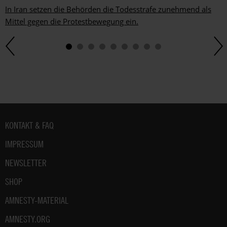
In Iran setzen die Behörden die Todesstrafe zunehmend als
Mittel gegen die Protestbewegung ein.
Fußbereich
KONTAKT & FAQ
IMPRESSUM
NEWSLETTER
SHOP
AMNESTY-MATERIAL
AMNESTY.ORG