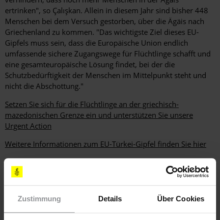
ertrinken", so Çalışkan. Allein in diesem Jahr sind bisher 448
Menschen bei dem Versuch gestorben, über die Ägäis nach
Griechenland zu kommen. "Das wichtigste Ziel dieses EU-
Gipfels muss sein, dass die Europäische Union endlich
umfassende sichere Zugangswege für Flüchtlinge schafft und
eine gesamteuropäische Lösung findet, bei der die
Schutzbedürftigkeit der Menschen im Mittelpunkt steht und
nicht die Abschottung."
Setzen Sie sich für die Flüchtlinge an der griechisch-
mazedonischen Grenze ein und unterstützen Sie unsere
Urgent Action
Weitere Informationen zum EU-Türkei-Gipfel finden Sie hier
Mehr zum Thema Flüchtlinge & Asyl finden Sie auf
www.amnesty.de/fluechtlinge
Zustimmung
Details
Über Cookies
Weitere Informationen