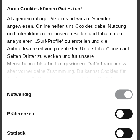
Auch Cookies können Gutes tun!
Länder
Als gemeinnütziger Verein sind wir auf Spenden
angewiesen. Online helfen uns Cookies dabei Nutzung
Griechenland
und Interaktionen mit unseren Seiten und Inhalten zu
analysieren, „Surf-Profile“ zu erstellen und die
Themen
Aufmerksamkeit von potentiellen Unterstützer*innen auf
Seiten Dritter zu wecken und für unsere
Flüchtlinge & Asyl
Menschenrechtsarbeit zu gewinnen. Dafür brauchen wir
aber vorher deine Zustimmung. Du kannst Cookies für
Analysen, für Marketing und eingebettete Drittinhalte
auch ablehnen, oder deine Meinung jederzeit später
Einwilligungsauswahl
Teile diesen Beitrag
wieder ändern. Diesen Banner kannst Du über den Link
Notwendig
im Footer schnell wieder aufrufen.
Datenschutzerklärung
Präferenzen
Statistik