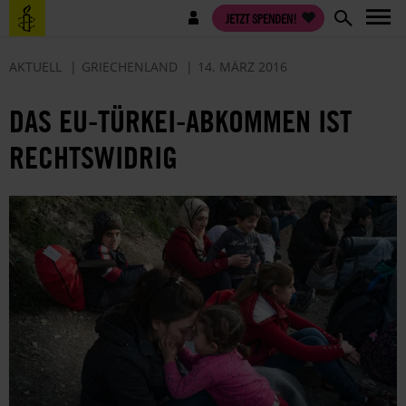
Direkt
Benutzermenü
JETZT SPENDEN!
zum
Inhalt
AKTUELL
GRIECHENLAND
14. MÄRZ 2016
DAS EU-TÜRKEI-ABKOMMEN IST
RECHTSWIDRIG