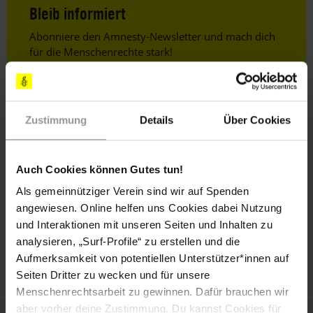
Bleib informiert
Header
Abonniere den Amnesty-Newsletter und mach dich
Text
für die Menschenrechte stark!
Vorname
Nachname
Zustimmung
Details
Über Cookies
E-
Mail
Auch Cookies können Gutes tun!
Als gemeinnütziger Verein sind wir auf Spenden
angewiesen. Online helfen uns Cookies dabei Nutzung
Ich habe die
Datenschutzrichtlinie
und die
und Interaktionen mit unseren Seiten und Inhalten zu
Nutzungsbedingungen
gelesen und stimme
analysieren, „Surf-Profile“ zu erstellen und die
ihnen zu.
Aufmerksamkeit von potentiellen Unterstützer*innen auf
Seiten Dritter zu wecken und für unsere
Menschenrechtsarbeit zu gewinnen. Dafür brauchen wir
aber vorher deine Zustimmung. Du kannst Cookies für