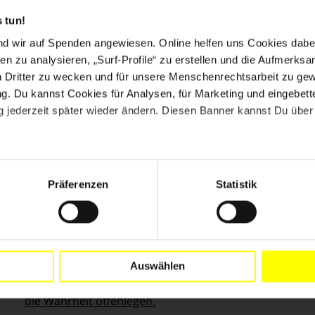
 tun!
nd wir auf Spenden angewiesen. Online helfen uns Cookies dabe
en zu analysieren, „Surf-Profile“ zu erstellen und die Aufmerksa
n Dritter zu wecken und für unsere Menschenrechtsarbeit zu ge
. Du kannst Cookies für Analysen, für Marketing und eingebettet
 jederzeit später wieder ändern. Diesen Banner kannst Du über 
Präferenzen
Statistik
AKTUELL
NIGERIA
29.07.2026
Nigeria: Interne Dokumente belegen Shells
Rolle im Ölverschmutzungsskandal
Amnesty International hat die Dokumente mit
Auswählen
Partnerorganisationen ausgewertet: Shell muss
die Wahrheit offenlegen.