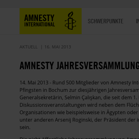
Direkt
zum
Hauptnavigation
AMNESTY
Inhalt
SCHWERPUNKTE
I
INTERNATIONAL
AKTUELL
16. MAI 2013
AMNESTY JAHRESVERSAMMLUNG
14. Mai 2013 - Rund 500 Mitglieder von Amnesty Int
Pfingsten in Bochum zur diesjährigen Jahresversam
Generalsekretärin, Selmin Çalışkan, die seit dem 1
Diskussionsveranstaltungen wird neben dem Flüchtli
Organisationen wie beispielsweise in Ägypten oder 
unter anderen Arsenij Roginski, der Präsident der
sein.