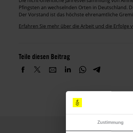
Die nicht-öffentliche Jahresversammlung von Amne
Pfingsten an wechselnden Orten in Deutschland. D
Der Vorstand ist das höchste ehrenamtliche Grem
Erfahren Sie mehr über die Arbeit und die Erfolge 
Teile diesen Beitrag
Zustimmung