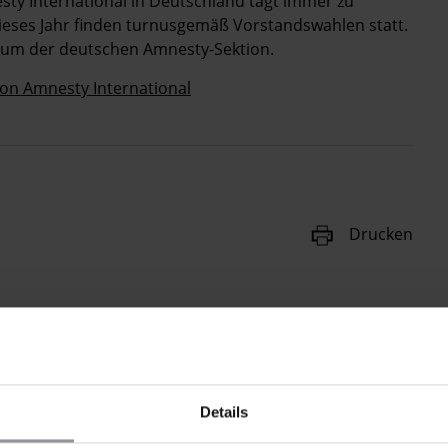
sty International in Deutschland tagt immer zu
ieses Jahr finden turnusgemäß Vorstandswahlen statt.
ium der deutschen Amnesty-Sektion.
von Amnesty International
Drucken
Details