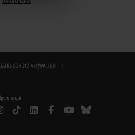
auszusetzen.
no
DATENSCHUTZ VERWALTEN
lge uns auf