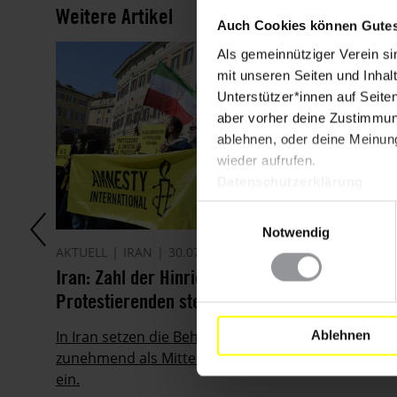
Weitere Artikel
Auch Cookies können Gutes
Als gemeinnütziger Verein si
mit unseren Seiten und Inhalt
Unterstützer*innen auf Seite
aber vorher deine Zustimmung
ablehnen, oder deine Meinung
wieder aufrufen.
Datenschutzerklärung
Einwilligungsauswahl
Notwendig
AKTUELL
IRAN
30.07.2026
it
Iran: Zahl der Hinrichtungen von
Protestierenden steigt drastisch
ie
In Iran setzen die Behörden die Todesstrafe
Ablehnen
zunehmend als Mittel gegen die Protestbewegung
ein.