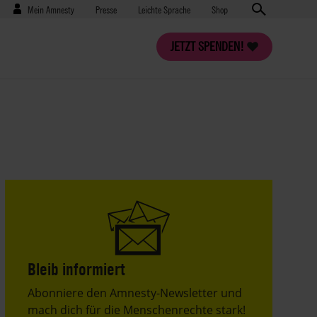
Benutzermenü
Presse
Mein Amnesty
Presse
Leichte Sprache
Shop
JETZT SPENDEN!
Bleib informiert
Header
Abonniere den Amnesty-Newsletter und
Text
mach dich für die Menschenrechte stark!