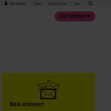
Benutzermenü
Presse
Mein Amnesty
Presse
Leichte Sprache
Shop
JETZT SPENDEN!
Bleib informiert