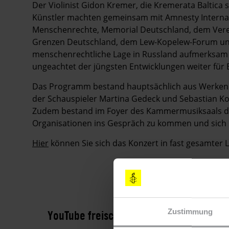
Der Violinist Gidon Kremer, die Kremerata Baltic
Künstler machten gemeinsam mit Amnesty Internati
Menschenrechte, Memorial Deutschland, dem Vere
Grenzen Deutschland, dem Lew-Kopelew-Forum und 
menschenrechtliche Lage in Russland aufmerksam un
ungeachtet der jüngsten Entwicklungen weiter für
Das Programm bestand hauptsächlich aus Werken
der Schauspieler Martina Gedeck und Sebastian Koch
Zudem bestand im Foyer des Kammermusiksaals die 
Organisationen ins Gespräch zu kommen und sich ü
Hier
können Sie sich das Konzert in fast gesamter
YouTube freischalten
Zustimmung