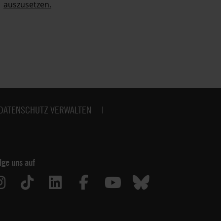
auszusetzen.
no
DATENSCHUTZ VERWALTEN
lge uns auf