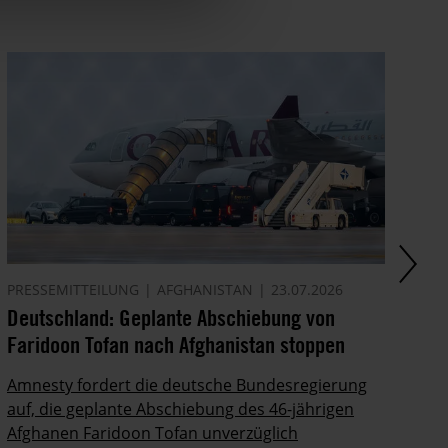
PRESSEMITTEILUNG
AFGHANISTAN
23.07.2026
AK
Deutschland: Geplante Abschiebung von
Ze
Faridoon Tofan nach Afghanistan stoppen
An
Ge
Amnesty fordert die deutsche Bundesregierung
auf, die geplante Abschiebung des 46-jährigen
Ze
Afghanen Faridoon Tofan unverzüglich
kä