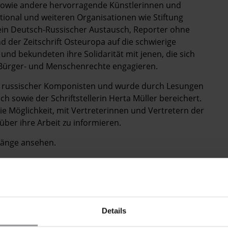
a sowie andere hervorragende Künstlerinnen und
onal und weiteren Organisationen wie Stiftung
in Deutsch-Russischer Austausch, Reporter ohne
der Zeitschrift Osteuropa auf die schwierige
d bekundeten ihre Solidarität mit jenen, die sich
 Bürger- und Menschenrechte engagieren.
 russischer Komponisten und wurde durch Lesungen
 sowie der Schriftstellerin Herta Müller bereichert.
Möglichkeit, mit Vertreterinnen und Vertretern der
ber ihre Arbeit zu informieren.
 Länge ansehen.
Details