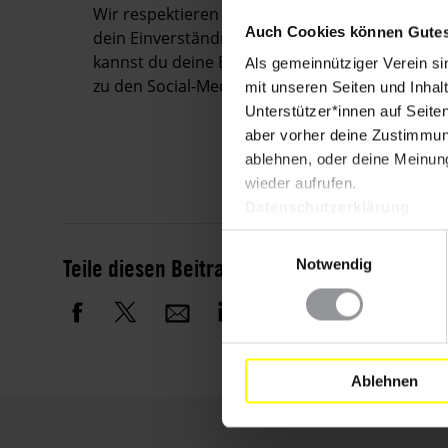
Wir respektieren deine Privatsphäre und stell
Auch Cookies können Gutes
dein Einverständnis keine Verbindung zu YouTu
kannst du deine Einstellungen verwalten, um 
Als gemeinnütziger Verein si
zu den Social-Media-Kanälen herzustellen.
mit unseren Seiten und Inhalt
Unterstützer*innen auf Seite
aber vorher deine Zustimmung
ablehnen, oder deine Meinung
wieder aufrufen.
Datenschutzerklärung
Einwilligungsauswahl
Teile diesen Beitrag
Notwendig
Ablehnen