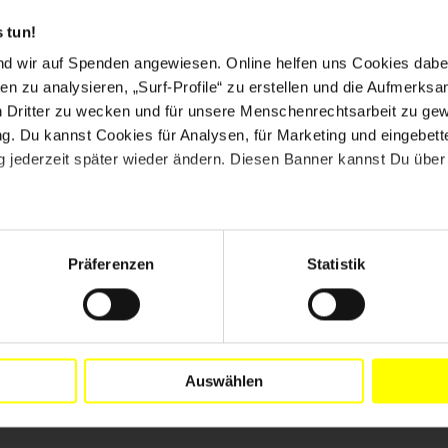
en deshalb ohne
 tun!
be her. Hier
DATENSCHUTZEINSTELLUNGEN
eine Verbindung
nd wir auf Spenden angewiesen. Online helfen uns Cookies dabe
VERWALTEN
en zu analysieren, „Surf-Profile“ zu erstellen und die Aufmerksa
n Dritter zu wecken und für unsere Menschenrechtsarbeit zu ge
. Du kannst Cookies für Analysen, für Marketing und eingebettet
 jederzeit später wieder ändern. Diesen Banner kannst Du über 
Präferenzen
Statistik
Drucken
Auswählen