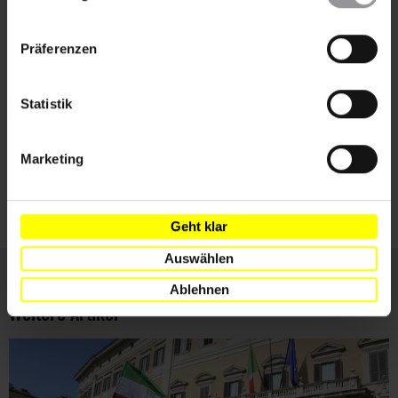
Nachname
im Footer schnell wieder aufrufen.
Datenschutzerklärung
Präferenzen
E-
Mail
Statistik
Ich habe die
Datenschutzrichtlinie
und die
Marketing
Nutzungsbedingungen
gelesen und stimme
ihnen zu.
Geht klar
Auswählen
Ablehnen
Weitere Artikel