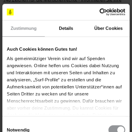
Follower bei Twitter über die Aktion:
Klicken Sie hier.
Zustimmung
Details
Über Cookies
Teile diesen Beitrag
Auch Cookies können Gutes tun!
Als gemeinnütziger Verein sind wir auf Spenden
angewiesen. Online helfen uns Cookies dabei Nutzung
und Interaktionen mit unseren Seiten und Inhalten zu
analysieren, „Surf-Profile“ zu erstellen und die
Aufmerksamkeit von potentiellen Unterstützer*innen auf
Bleib informiert
Seiten Dritter zu wecken und für unsere
Menschenrechtsarbeit zu gewinnen. Dafür brauchen wir
Header
Abonniere den Amnesty-Newsletter und mach dich
aber vorher deine Zustimmung. Du kannst Cookies für
Text
für die Menschenrechte stark!
Analysen, für Marketing und eingebettete Drittinhalte
auch ablehnen, oder deine Meinung jederzeit später
Vorname
Einwilligungsauswahl
wieder ändern. Diesen Banner kannst Du über den Link
Notwendig