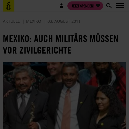
Direkt
Benutzermenü
JETZT SPENDEN!
zum
Inhalt
AKTUELL
MEXIKO
03. AUGUST 2011
MEXIKO: AUCH MILITÄRS MÜSSEN
VOR ZIVILGERICHTE