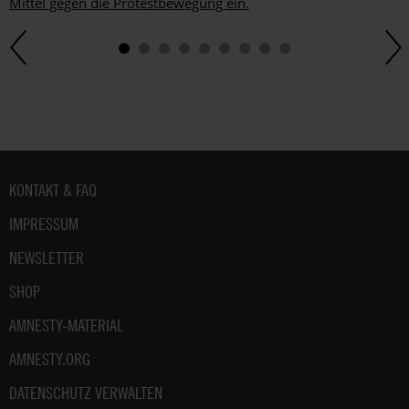
Mittel gegen die Protestbewegung ein.
Fußbereich
KONTAKT & FAQ
IMPRESSUM
NEWSLETTER
SHOP
AMNESTY-MATERIAL
AMNESTY.ORG
DATENSCHUTZ VERWALTEN