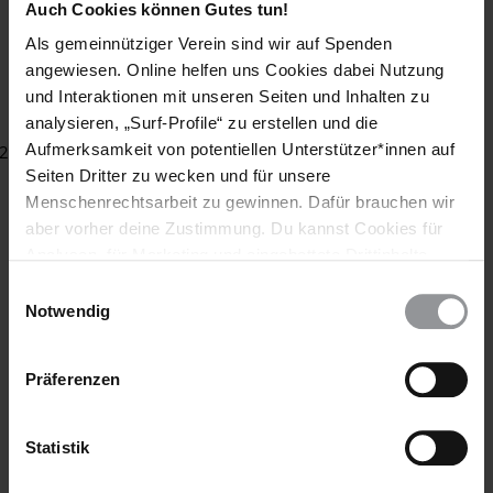
Auch Cookies können Gutes tun!
Amnesty International
Als gemeinnütziger Verein sind wir auf Spenden
International Campaign for Tibet
angewiesen. Online helfen uns Cookies dabei Nutzung
Reporter ohne Grenzen
und Interaktionen mit unseren Seiten und Inhalten zu
Weltkongress der Uiguren
analysieren, „Surf-Profile“ zu erstellen und die
Aufmerksamkeit von potentiellen Unterstützer*innen auf
Juni 2011
Seiten Dritter zu wecken und für unsere
Menschenrechtsarbeit zu gewinnen. Dafür brauchen wir
aber vorher deine Zustimmung. Du kannst Cookies für
Analysen, für Marketing und eingebettete Drittinhalte
Teile diesen Beitrag
auch ablehnen, oder deine Meinung jederzeit später
Einwilligungsauswahl
wieder ändern. Diesen Banner kannst Du über den Link
Notwendig
im Footer schnell wieder aufrufen.
Datenschutzerklärung
Präferenzen
Statistik
Bleib informiert