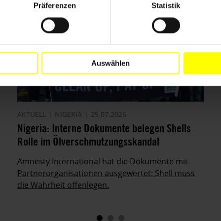
Präferenzen
Statistik
Auswählen
AKTUELL
NIGERIA
29.07.2026
Nigeria: Interne Dokumente belegen Shells
Rolle im Ölverschmutzungsskandal
Amnesty International hat die Dokumente mit
Partnerorganisationen ausgewertet: Shell muss
die Wahrheit offenlegen.