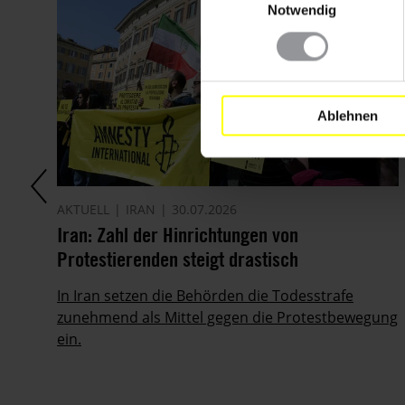
Notwendig
Ablehnen
AKTUELL
IRAN
30.07.2026
it
Iran: Zahl der Hinrichtungen von
Protestierenden steigt drastisch
ie
In Iran setzen die Behörden die Todesstrafe
zunehmend als Mittel gegen die Protestbewegung
ein.