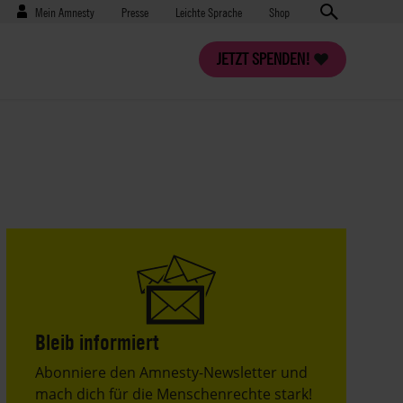
Benutzermenü
Presse
Mein Amnesty
Presse
Leichte Sprache
Shop
JETZT SPENDEN!
Bleib informiert
Header
Abonniere den Amnesty-Newsletter und
Text
mach dich für die Menschenrechte stark!