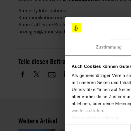
Amnesty International
Kommunikation und Kampagnen
Anne-Catherine Paulisch
anzeigen@amnesty.de
Zustimmung
Teile diesen Beitrag
Auch Cookies können Gutes
Als gemeinnütziger Verein si
mit unseren Seiten und Inhalt
Unterstützer*innen auf Seite
aber vorher deine Zustimmung
ablehnen, oder deine Meinung
wieder aufrufen.
Datenschutzerklärung
Weitere Artikel
Einwilligungsauswahl