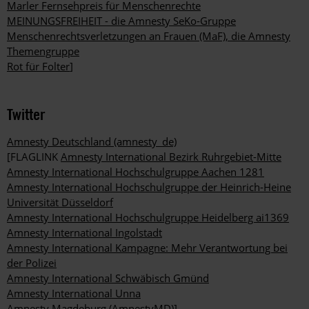
Marler Fernsehpreis für Menschenrechte
MEINUNGSFREIHEIT - die Amnesty SeKo-Gruppe
Menschenrechtsverletzungen an Frauen (MaF), die Amnesty
Themengruppe
Rot für Folter
]
Twitter
Amnesty Deutschland (amnesty_de)
[FLAGLINK
Amnesty International Bezirk Ruhrgebiet-Mitte
Amnesty International Hochschulgruppe Aachen 1281
Amnesty International Hochschulgruppe der Heinrich-Heine
Universität Düsseldorf
Amnesty International Hochschulgruppe Heidelberg ai1369
Amnesty International Ingolstadt
Amnesty International Kampagne: Mehr Verantwortung bei
der Polizei
Amnesty International Schwäbisch Gmünd
Amnesty International Unna
Amnesty Magdeburg (AmnestyMD)
]