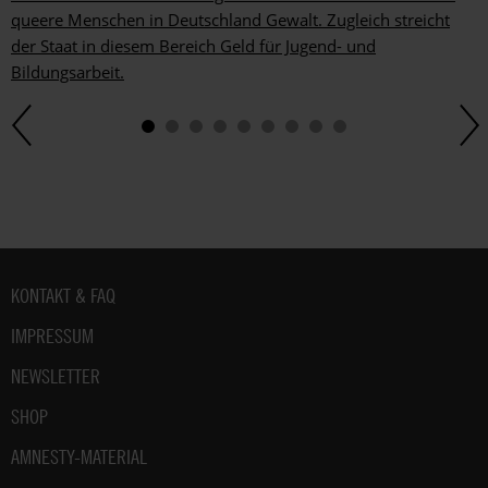
queere Menschen in Deutschland Gewalt. Zugleich streicht
der Staat in diesem Bereich Geld für Jugend- und
Bildungsarbeit.
Fußbereich
KONTAKT & FAQ
IMPRESSUM
NEWSLETTER
SHOP
AMNESTY-MATERIAL