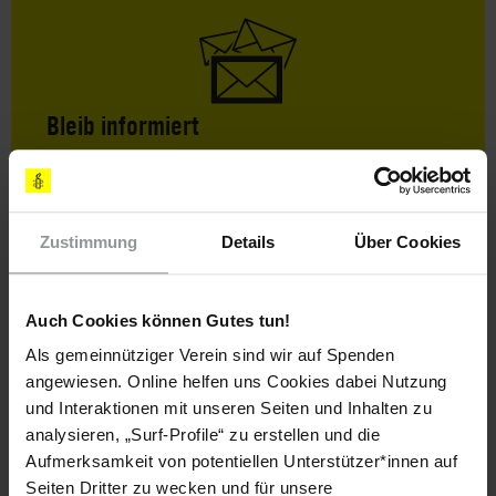
Bleib informiert
Header
Abonniere den Amnesty-Newsletter und mach dich
Text
für die Menschenrechte stark!
Vorname
Zustimmung
Details
Über Cookies
Nachname
Auch Cookies können Gutes tun!
E-
Als gemeinnütziger Verein sind wir auf Spenden
Mail
angewiesen. Online helfen uns Cookies dabei Nutzung
und Interaktionen mit unseren Seiten und Inhalten zu
analysieren, „Surf-Profile“ zu erstellen und die
Ich habe die
Datenschutzrichtlinie
und die
Aufmerksamkeit von potentiellen Unterstützer*innen auf
Nutzungsbedingungen
gelesen und stimme
Seiten Dritter zu wecken und für unsere