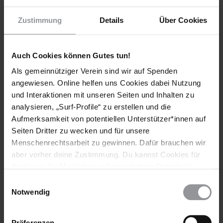
Teile diesen Beitrag
Zustimmung
Details
Über Cookies
Auch Cookies können Gutes tun!
Als gemeinnütziger Verein sind wir auf Spenden
angewiesen. Online helfen uns Cookies dabei Nutzung
und Interaktionen mit unseren Seiten und Inhalten zu
Bleib informiert
analysieren, „Surf-Profile“ zu erstellen und die
Header
Abonniere den Amnesty-Newsletter und mach dich
Aufmerksamkeit von potentiellen Unterstützer*innen auf
Text
für die Menschenrechte stark!
Seiten Dritter zu wecken und für unsere
Menschenrechtsarbeit zu gewinnen. Dafür brauchen wir
Vorname
aber vorher deine Zustimmung. Du kannst Cookies für
Analysen, für Marketing und eingebettete Drittinhalte
Nachname
auch ablehnen, oder deine Meinung jederzeit später
Einwilligungsauswahl
wieder ändern. Diesen Banner kannst Du über den Link
Notwendig
E-
im Footer schnell wieder aufrufen.
Mail
Datenschutzerklärung
Präferenzen