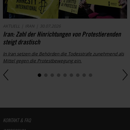
AKTUELL
IRAN
30.07.2026
Iran: Zahl der Hinrichtungen von Protestierenden
steigt drastisch
In Iran setzen die Behörden die Todesstrafe zunehmend als
Mittel gegen die Protestbewegung ein.
Fußbereich
KONTAKT & FAQ